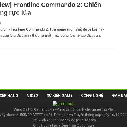
iew] Frontline Commando 2: Chiến
ng rực lửa
4
.vn - Frontline Commando 2, tựa game mới nhất dưới bàn tay
iển của Glu đã chính thức ra mắt, hãy cùng Gamehub đánh giá
XẾP HẠNG
VIDEO
SỰ KIỆN GAME
CÔNG NGHỆ
GAME M
Mạng Xã Hội GameHub.vn - Mạng xã hội dành cho game thủ Việt.
Giấy phép số: 505/GP-BTTTT do Bộ Thông tin và Truyền thông cấp ngày 16/10/201
Đơn vị chủ quản: Công ty cổ phần Adsota.
Chịu trách nhiệm: Ông Trần Quốc Toản.