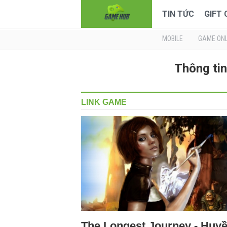
TIN TỨC
GIFT
MOBILE
GAME ONL
Thông ti
LINK GAME
The Longest Journey - Huy