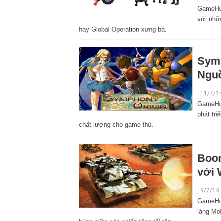
GameHub
với nhữ
hay Global Operation xưng bá.
Symp
Nguồ
,
11/7/1
GameHub
phát tr
chất lượng cho game thủ.
Boom
với 
,
9/7/14
GameHub
làng Mo