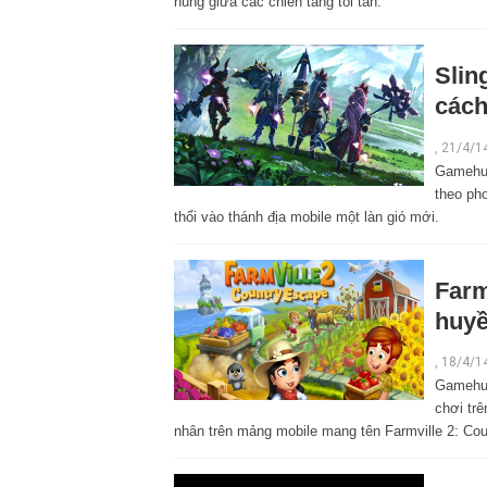
hùng giữa các chiến tăng tối tân.
Slin
cách
,
21/4/1
Gamehub
theo ph
thổi vào thánh địa mobile một làn gió mới.
Farm
huyề
,
18/4/1
Gamehub
chơi trê
nhân trên mảng mobile mang tên Farmville 2: Co