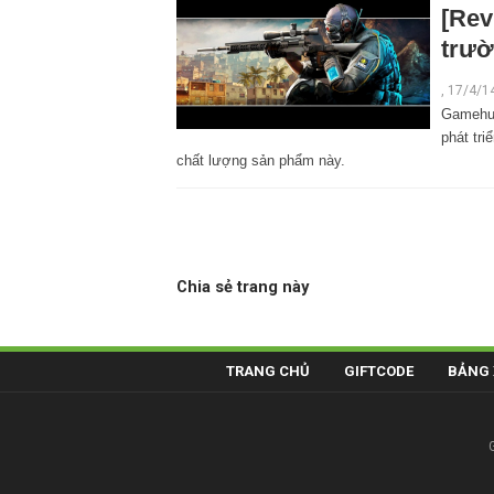
[Rev
trườ
,
17/4/1
Gamehub
phát tr
chất lượng sản phẩm này.
Chia sẻ trang này
TRANG CHỦ
GIFTCODE
BẢNG 