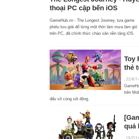
thoại PC cập bến iOS
GameHub.vn - The Longest Journey, tựa game
phiêu lưu giải đố từng một thời làm mưa làm gió
trên PC, đã chính thức chào sân nền tảng iOS.
Toy 
thẻ 
, 22/8/1
GameHub
trên Mo
đấu vô cùng sôi động.
[Gam
quá 
, 15/7/1