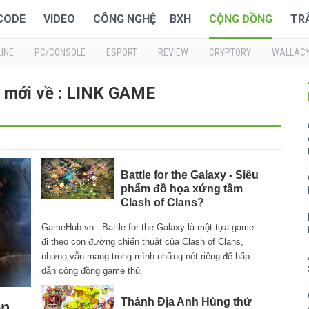
 CODE
VIDEO
CÔNG NGHỆ
BXH
CỘNG ĐỒNG
TR
INE
PC/CONSOLE
ESPORT
REVIEW
CRYPTORY
WALLAC
n mới về : LINK GAME
Battle for the Galaxy - Siêu
phẩm đồ họa xứng tầm
Clash of Clans?
GameHub.vn - Battle for the Galaxy là một tựa game
đi theo con đường chiến thuật của Clash of Clans,
nhưng vẫn mang trong mình những nét riêng để hấp
dẫn cộng đồng game thủ.
Thánh Địa Anh Hùng thử
ền