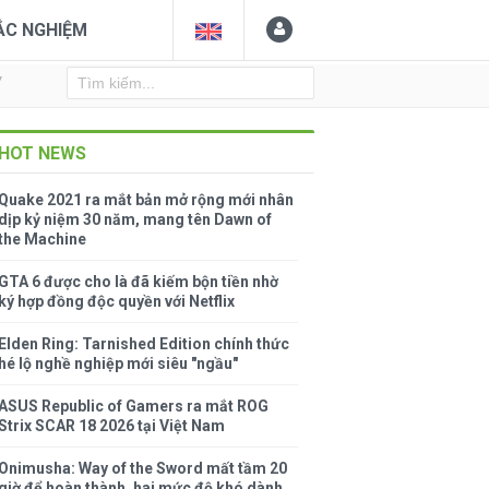
ẮC NGHIỆM
Y
HOT NEWS
Quake 2021 ra mắt bản mở rộng mới nhân
dịp kỷ niệm 30 năm, mang tên Dawn of
the Machine
GTA 6 được cho là đã kiếm bộn tiền nhờ
ký hợp đồng độc quyền với Netflix
Elden Ring: Tarnished Edition chính thức
hé lộ nghề nghiệp mới siêu "ngầu"
ASUS Republic of Gamers ra mắt ROG
Strix SCAR 18 2026 tại Việt Nam
Onimusha: Way of the Sword mất tầm 20
giờ để hoàn thành, hai mức độ khó dành