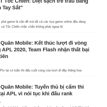
 Tốc Chiến: Diệt sạch trẻ trâu bằng
 Tay Sắt”
u, phá game là vấn đề mà tất cả các tựa game online đều đang
i và Tốc Chiến chắc chắn không phải ngoại lệ.
 Quân Mobile: Kết thúc lượt đi vòng
 APL 2020, Team Flash nhận thất bại
tiên
tv lại có tuần thi đấu cuối cùng của lượt đi đầy thăng hoa.
 Quân Mobile: Tuyển thủ bị cấm thi
tại APL vì nói tục khi đấu rank
0