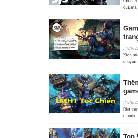
Chỉ cần
quả mà 
Game
tran
,
18/6/2
Xích mí
chuyện 
Thêm
game
,
15/6/2
Riot th
mobile.
Top 