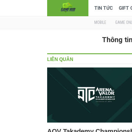
TIN TỨC
GIFT
MOBILE
GAME ONL
Thông ti
LIÊN QUÂN
AOV Takademy Champions