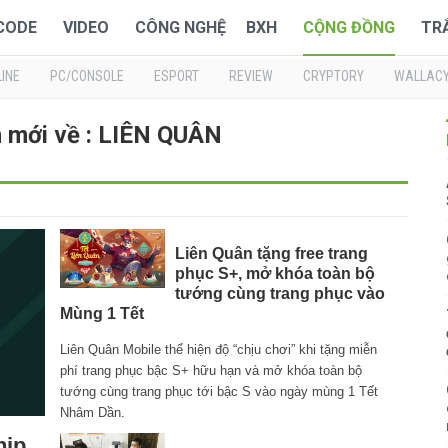
 CODE
VIDEO
CÔNG NGHỆ
BXH
CỘNG ĐỒNG
TR
INE
PC/CONSOLE
ESPORT
REVIEW
CRYPTORY
WALLAC
n mới về : LIÊN QUÂN
Liên Quân tặng free trang
phục S+, mở khóa toàn bộ
tướng cùng trang phục vào
Mùng 1 Tết
Liên Quân Mobile thể hiện độ “chịu chơi” khi tặng miễn
phí trang phục bậc S+ hữu hạn và mở khóa toàn bộ
tướng cùng trang phục tới bậc S vào ngày mùng 1 Tết
Nhâm Dần.
hip