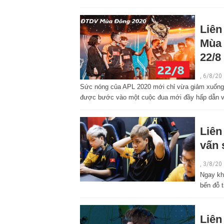
Liên
Mùa 
22/8
,
6/8/20
Sức nóng của APL 2020 mới chỉ vừa giảm xuống c
được bước vào một cuộc đua mới đầy hấp dẫn v
Liên
vấn 
,
3/8/20
Ngay khi
bến đỗ t
Liên