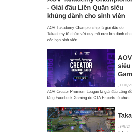
- Giải đấu Liên Quân siêu
khủng dành cho sinh viên
AOV Takademy Championship là giải đấu do
Takademy tổ chức với quy mô cực lớn dành cho
các bạn sinh viên.
AOV 
siêu
Gam
, 11/8/2
AOV Creator Premium League là giải đấu cộng đô
tảng Facebook Gaming do OTA Esports tổ chức.
Taka
, 9/8/21