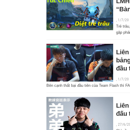
LMHT
“Bàn
,
1/7/20
Trẻ trâ
gặp phả
Liên
bảng
đầu 
,
1/7/20
Bên cạnh thất bại đầu tiên của Team Flash thì FAP
Liên
đấu 
,
27/6/2