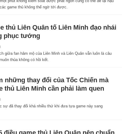
 một phút không kiểm soát được phát ngôn cũng có thể để lại hậu
các game thủ không thể ngờ tới được.
 thủ Liên Quân tố Liên Minh đạo nhái
g phục tướng
0
ch giữa fan hâm mộ của Liên Minh và Liên Quân vẫn luôn là câu
muôn thủa không có hồi kết.
 những thay đổi của Tốc Chiến mà
 thủ Liên Minh cần phải làm quen
0
ực sự đã thay đổi khá nhiều thứ khi đưa tựa game này sang
5 điều game thủ Liên Quân nên chuẩn