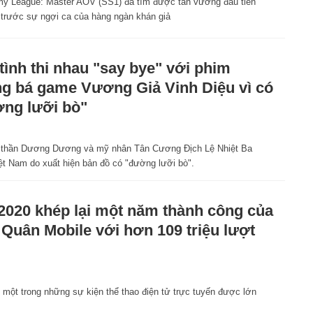
y League: Master AOV (SS1) đã tìm được tân vương đầu tiên
i trước sự ngợi ca của hàng ngàn khán giả
tình thi nhau "say bye" với phim
g bá game Vương Giả Vinh Diệu vì có
ng lưỡi bò"
m thần Dương Dương và mỹ nhân Tân Cương Địch Lệ Nhiệt Ba
ệt Nam do xuất hiện bản đồ có "đường lưỡi bò".
2020 khép lại một năm thành công của
 Quân Mobile với hơn 109 triệu lượt
một trong những sự kiện thể thao điện tử trực tuyến được lớn