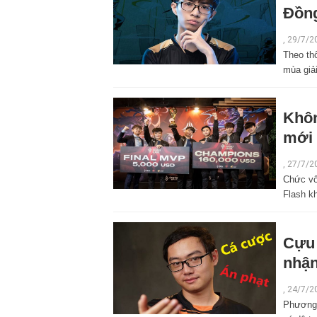
Đồng
,
29/7/2
Theo th
mùa giải
Khôn
mới 
,
27/7/2
Chức vô
Flash k
Cựu 
nhận
,
24/7/2
Phương 