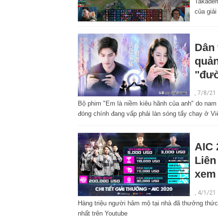
Takadem
của giả
Dân 
quản
"đườ
,
7/8/21
Bộ phim "Em là niềm kiêu hãnh của anh" do na
đóng chính đang vấp phải làn sóng tẩy chay ở Vi
AIC 
Liên
xem
,
4/1/21
Hàng triệu người hâm mộ tại nhà đã thưởng thức 
nhất trên Youtube