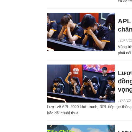
cá độ t
APL 
chân
,
20/7/2
Vòng tứ 
phải nói
Lượt
đồng
vọng
,
8/7/20
Lượt về APL 2020 khởi tranh, RPL tiếp tục thống t
kéo dài chuỗi thua.