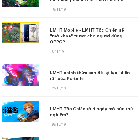
,
18/11/19
LMHT Mobile - LMHT Tốc Chiến sẽ
"mở khóa" trước cho người dùng
OPPO?
,
5/11/19
LMHT chính thức cán đổ kỷ lục "điên
rồ" của Fortnite
,
29/10/19
LMHT Tốc Chiến rò rỉ ngày mở cửa thử
nghiệm?
,
28/10/19