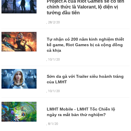
Project A của Riot Games sẽ có tên
chính thức là Valorant, lộ diện vị
tướng đầu tiên
, 28/2/20
Tự nhận có 200 năm kinh nghiệm thiết
kế game, Riot Games bị cả cộng đồng
cà khịa
, 10/1/20
Sởn da gà với Trailer siêu hoành tráng
của LMHT
, 10/1/20
LMHT Mobile - LMHT Tốc Chiến lộ
ngày ra mắt bản thử nghiệm?
,
8/1/20