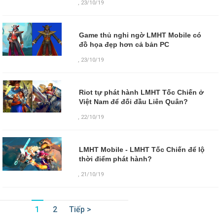
,
23/10/19
Game thủ nghi ngờ LMHT Mobile có
đồ họa đẹp hơn cả bản PC
,
23/10/19
Riot tự phát hành LMHT Tốc Chiến ở
Việt Nam để đối đầu Liên Quân?
,
22/10/19
LMHT Mobile - LMHT Tốc Chiến để lộ
thời điểm phát hành?
,
21/10/19
1
2
Tiếp >