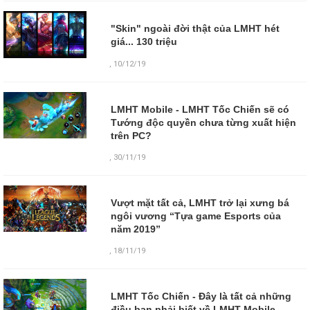
"Skin" ngoài đời thật của LMHT hét
giá... 130 triệu
,
10/12/19
LMHT Mobile - LMHT Tốc Chiến sẽ có
Tướng độc quyền chưa từng xuất hiện
trên PC?
,
30/11/19
Vượt mặt tất cả, LMHT trở lại xưng bá
ngôi vương “Tựa game Esports của
năm 2019”
,
18/11/19
LMHT Tốc Chiến - Đây là tất cả những
điều bạn phải biết về LMHT Mobile