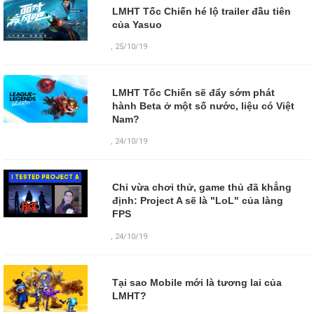
LMHT Tốc Chiến hé lộ trailer đầu tiên
của Yasuo
,
25/10/19
LMHT Tốc Chiến sẽ đẩy sớm phát
hành Beta ở một số nước, liệu có Việt
Nam?
,
24/10/19
Chỉ vừa chơi thử, game thủ đã khẳng
định: Project A sẽ là "LoL" của làng
FPS
,
24/10/19
Tại sao Mobile mới là tương lai của
LMHT?