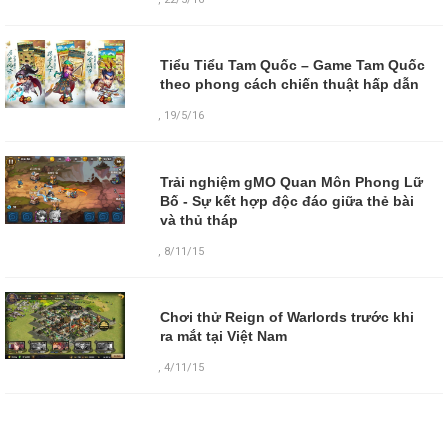
Tiểu Tiểu Tam Quốc – Game Tam Quốc
theo phong cách chiến thuật hấp dẫn
,
19/5/16
Trải nghiệm gMO Quan Môn Phong Lữ
Bố - Sự kết hợp độc đáo giữa thẻ bài
và thủ tháp
,
8/11/15
Chơi thử Reign of Warlords trước khi
ra mắt tại Việt Nam
,
4/11/15