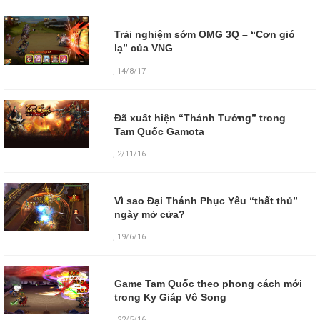
Trải nghiệm sớm OMG 3Q – “Cơn gió
lạ” của VNG
,
14/8/17
Đã xuất hiện “Thánh Tướng” trong
Tam Quốc Gamota
,
2/11/16
Vì sao Đại Thánh Phục Yêu “thất thủ”
ngày mở cửa?
,
19/6/16
Game Tam Quốc theo phong cách mới
trong Ky Giáp Vô Song
,
22/5/16