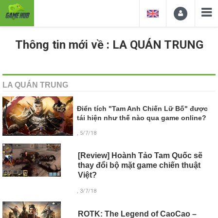
Thông tin mới về : LA QUÁN TRUNG
LA QUÁN TRUNG
Điển tích "Tam Anh Chiến Lữ Bố" được
tái hiện như thế nào qua game online?
, 5/7/18
[Review] Hoành Tảo Tam Quốc sẽ
thay đổi bộ mặt game chiến thuật
Việt?
, 3/7/18
ROTK: The Legend of CaoCao –