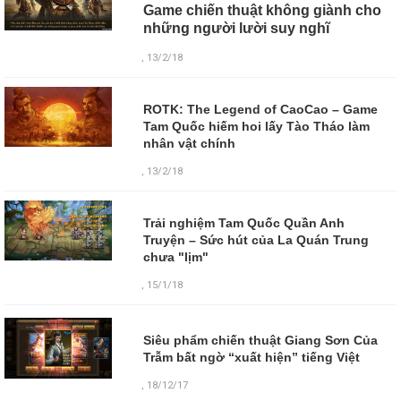
Game chiến thuật không giành cho
những người lười suy nghĩ
, 13/2/18
ROTK: The Legend of CaoCao – Game
Tam Quốc hiếm hoi lấy Tào Tháo làm
nhân vật chính
, 13/2/18
Trải nghiệm Tam Quốc Quần Anh
Truyện – Sức hút của La Quán Trung
chưa "lịm"
, 15/1/18
Siêu phẩm chiến thuật Giang Sơn Của
Trẫm bất ngờ “xuất hiện” tiếng Việt
,
18/12/17