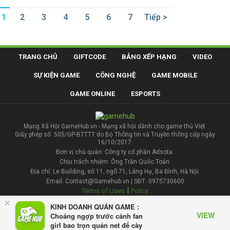
1
2
3
4
5
6
7
Tiếp >
TRANG CHỦ
GIFTCODE
BẢNG XẾP HẠNG
VIDEO
SỰ KIỆN GAME
CÔNG NGHỆ
GAME MOBILE
GAME ONLINE
ESPORTS
Mạng Xã Hội GameHub.vn - Mạng xã hội dành cho game thủ Việt.
Giấy phép số: 505/GP-BTTTT do Bộ Thông tin và Truyền thông cấp ngày
16/10/2017.
Đơn vị chủ quản: Công ty cổ phần Adsota.
Chịu trách nhiệm: Ông Trần Quốc Toản.
Địa chỉ: Le Building, số 11, ngõ 71, Láng Hạ, Ba Đình, Hà Nội.
Email: Contact@Gamehub.vn | SĐT: 0975730600
|
Terms of Uses
Policy
×
KINH DOANH QUÁN GAME :
Liên hệ đăng bài
VIEW
Choáng ngợp trước cảnh fan
girl bao trọn quán net để cày