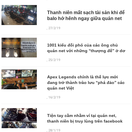
Thanh niên mất sạch tài sản khi để
balo hớ hênh ngay giữa quán net
, 27/2/19
1001 kiểu đối phó của các ông chủ
quán net với những “thượng đế” ở dơ
, 25/2/19
Apex Legends chính là thế lực mới
đang trở thành trào lưu “phá đảo” các
quán net Việt
, 16/2/19
Tiện tay cầm nhầm ví tại quán net,
thanh niên bị truy lùng trên facebook
,
28/1/19