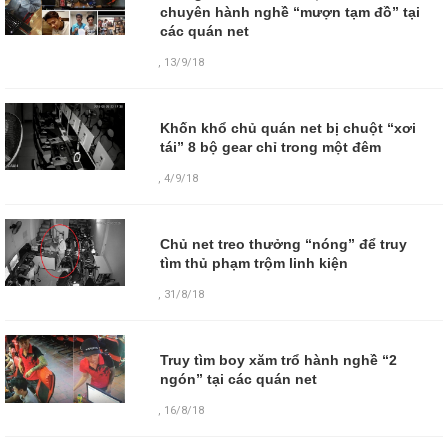
chuyên hành nghề “mượn tạm đồ” tại
các quán net
,
13/9/18
Khốn khổ chủ quán net bị chuột “xơi
tái” 8 bộ gear chỉ trong một đêm
,
4/9/18
Chủ net treo thưởng “nóng” để truy
tìm thủ phạm trộm linh kiện
,
31/8/18
Truy tìm boy xăm trổ hành nghề “2
ngón” tại các quán net
,
16/8/18