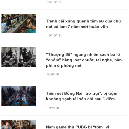
,
26/10/18
Tranh cãi xung quanh tâm sự của chủ
net cỏ làm 7 năm mới hoàn vốn
,
19/10/18
"Thượng đế" ngang nhiên xách ba lô
“chôm” hàng loạt chuột, tai nghe, bàn
phím ở phòng net
,
8/10/18
Tiệm net Đồng Nai “trơ trụi”, bị trộm
khoắng sạch tài sản chỉ sau 1 đêm
,
19/9/18
Nam game thủ PUBG bị “tóm” vì