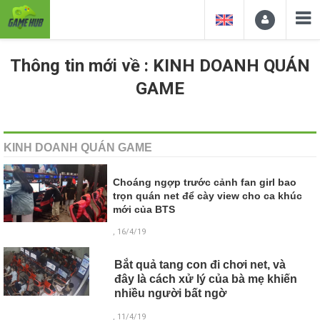
Thông tin mới về : KINH DOANH QUÁN
GAME
KINH DOANH QUÁN GAME
Choáng ngợp trước cảnh fan girl bao
trọn quán net để cày view cho ca khúc
mới của BTS
, 16/4/19
Bắt quả tang con đi chơi net, và
đây là cách xử lý của bà mẹ khiến
nhiều người bất ngờ
, 11/4/19