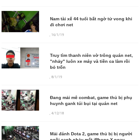
Nam tài xế 44 tuổi bất ngờ tử vong khi
đi chơi net
,
16/1/19
Truy tìm thanh niên vờ trông quán net,
"nhảy" luôn xe máy và tiền ca làm rồi
bỏ trốn
,
8/1/19
Đang mải mê combat, game thủ bị phụ
huynh gank túi bụi tại quán net
,
4/12/18
Mải đánh Dota 2, game thủ bị bị người
ngồi cạnh nhảy mất iPhone X ngay