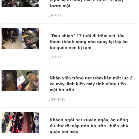
trước mặt
,
6/11/18
“Đạo chích” 17 tuổi đi trộm net, tẩu
thoát thành công còn quay lại lấy áo
bỏ quên nên bị tóm
,
5/11/18
Nhân viên trông net trộm liền một lúc 2
xe máy, linh kiện máy tính cùng tiền
mặt bỏ trốn
,
30/10/18
Khách ngồi net xuyên ngày, ăn uống
đủ thứ rồi cắp nón bỏ trốn khiến chủ
quán sôi máu