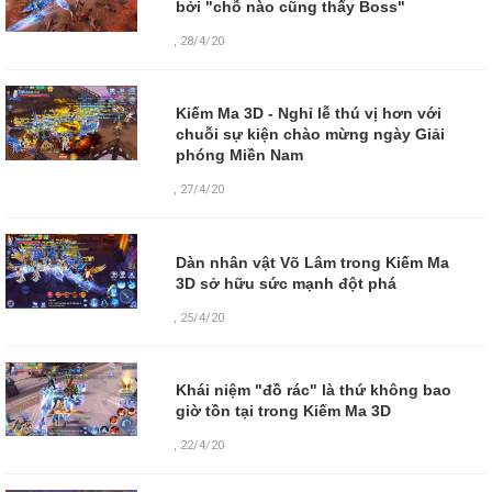
bởi "chỗ nào cũng thấy Boss"
,
28/4/20
Kiếm Ma 3D - Nghỉ lễ thú vị hơn với
chuỗi sự kiện chào mừng ngày Giải
phóng Miền Nam
,
27/4/20
Dàn nhân vật Võ Lâm trong Kiếm Ma
3D sở hữu sức mạnh đột phá
,
25/4/20
Khái niệm "đồ rác" là thứ không bao
giờ tồn tại trong Kiếm Ma 3D
,
22/4/20