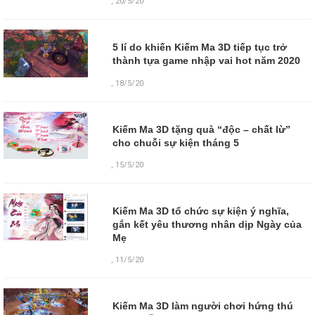
,
20/5/20
5 lí do khiến Kiếm Ma 3D tiếp tục trở
thành tựa game nhập vai hot năm 2020
,
18/5/20
Kiếm Ma 3D tặng quà “độc – chất lừ”
cho chuỗi sự kiện tháng 5
,
15/5/20
Kiếm Ma 3D tổ chức sự kiện ý nghĩa,
gắn kết yêu thương nhân dịp Ngày của
Mẹ
,
11/5/20
Kiếm Ma 3D làm người chơi hứng thú