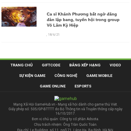
Ca sĩ Khánh Phương bất ngờ đăng
đàn lập bang, tuyển hội trong group
Võ Lâm Kỳ Hiệp
,
18/6/21
TRANG CHỦ
GIFTCODE
BẢNG XẾP HẠNG
VIDEO
SỰ KIỆN GAME
CÔNG NGHỆ
GAME MOBILE
GAME ONLINE
ESPORTS
Mạng Xã Hội GameHub.vn - Mạng xã hội dành cho game thủ Việt.
Giấy phép số: 505/GP-BTTTT do Bộ Thông tin và Truyền thông cấp ngày
16/10/2017.
Đơn vị chủ quản: Công ty cổ phần Adsota.
Chịu trách nhiệm: Ông Trần Quốc Toản.
Địa chỉ: Le Building, số 11, ngõ 71, Láng Hạ, Ba Đình, Hà Nội.