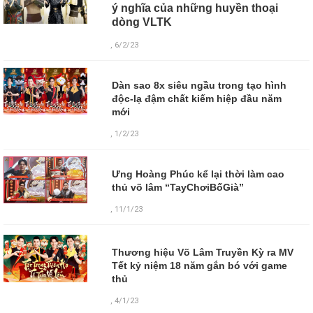
ý nghĩa của những huyền thoại
dòng VLTK
, 6/2/23
Dàn sao 8x siêu ngầu trong tạo hình
độc-lạ đậm chất kiếm hiệp đầu năm
mới
, 1/2/23
Ưng Hoàng Phúc kể lại thời làm cao
thủ võ lâm “TayChơiBốGià”
, 11/1/23
Thương hiệu Võ Lâm Truyền Kỳ ra MV
Tết kỷ niệm 18 năm gắn bó với game
thủ
,
4/1/23