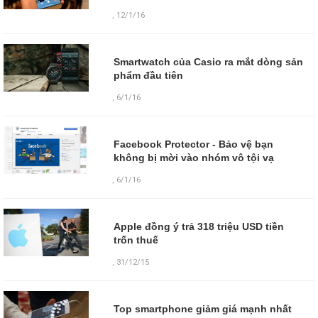
,
12/1/16
Smartwatch của Casio ra mắt dòng sản
phẩm đầu tiên
,
6/1/16
Facebook Protector - Bảo vệ bạn
không bị mời vào nhóm vô tội vạ
,
6/1/16
Apple đồng ý trả 318 triệu USD tiền
trốn thuế
,
31/12/15
Top smartphone giảm giá mạnh nhất