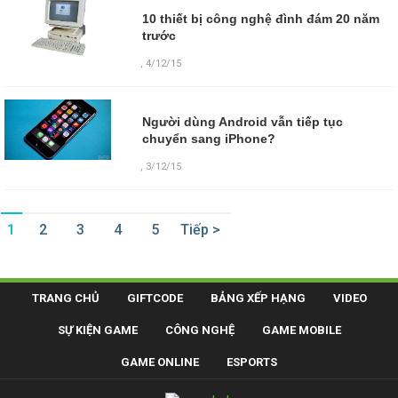
10 thiết bị công nghệ đình đám 20 năm
trước
,
4/12/15
Người dùng Android vẫn tiếp tục
chuyển sang iPhone?
,
3/12/15
1
2
3
4
5
Tiếp >
TRANG CHỦ
GIFTCODE
BẢNG XẾP HẠNG
VIDEO
SỰ KIỆN GAME
CÔNG NGHỆ
GAME MOBILE
GAME ONLINE
ESPORTS