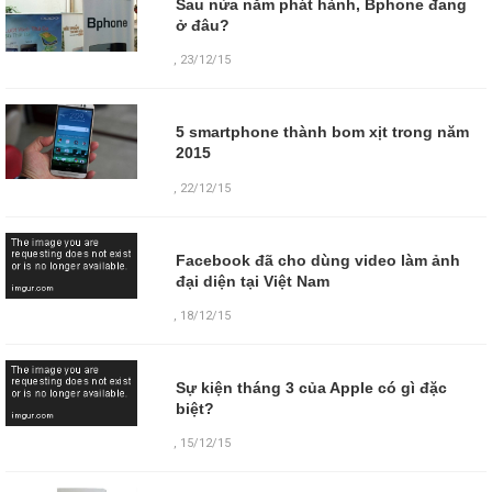
Sau nửa năm phát hành, Bphone đang
ở đâu?
,
23/12/15
5 smartphone thành bom xịt trong năm
2015
,
22/12/15
Facebook đã cho dùng video làm ảnh
đại diện tại Việt Nam
,
18/12/15
Sự kiện tháng 3 của Apple có gì đặc
biệt?
,
15/12/15