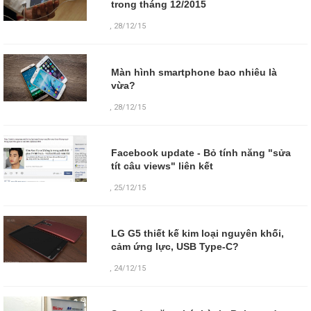
trong tháng 12/2015
,
28/12/15
Màn hình smartphone bao nhiêu là
vừa?
,
28/12/15
Facebook update - Bỏ tính năng "sửa
tít câu views" liên kết
,
25/12/15
LG G5 thiết kế kim loại nguyên khối,
cảm ứng lực, USB Type-C?
,
24/12/15