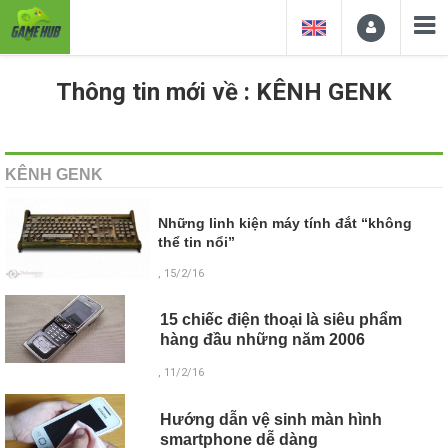
Thông tin mới về : KÊNH GENK
KÊNH GENK
Những linh kiện máy tính đắt “không
thể tin nổi”
, 15/2/16
15 chiếc điện thoại là siêu phẩm
hàng đầu những năm 2006
, 11/2/16
Hướng dẫn vệ sinh màn hình
smartphone dễ dàng