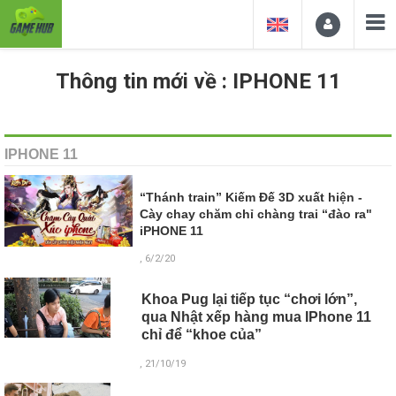
Thông tin mới về : IPHONE 11
IPHONE 11
“Thánh train” Kiếm Đế 3D xuất hiện -
Cày chay chăm chỉ chàng trai “đào ra"
iPHONE 11
, 6/2/20
Khoa Pug lại tiếp tục “chơi lớn”,
qua Nhật xếp hàng mua IPhone 11
chỉ để “khoe của”
, 21/10/19