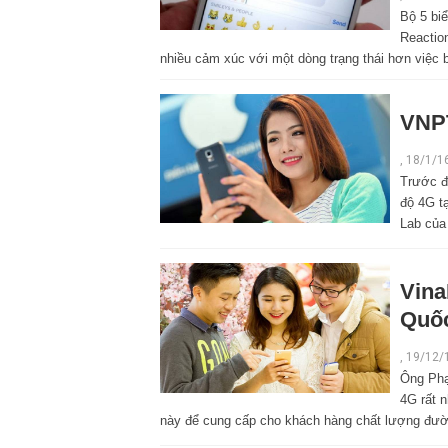
Bộ 5 bi
Reaction
nhiều cảm xúc với một dòng trạng thái hơn việc b
VNPT
,
18/1/1
Trước đ
độ 4G t
Lab của 
Vina
Quố
,
19/12/
Ông Phạ
4G rất 
này để cung cấp cho khách hàng chất lượng đường 