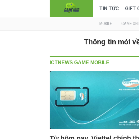
TIN TỨC
GIFT
MOBILE
GAME ONL
Thông tin mới 
ICTNEWS GAME MOBILE
Từ hôm nay, Viettel chính t