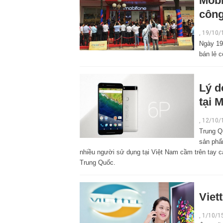
Mobi
công
,
19/10/
Ngày 19
bán lẻ 
Lý d
tại 
,
12/10/
Trung Q
sản phẩ
nhiều người sử dụng tại Việt Nam cầm trên tay c
Trung Quốc.
Viet
,
1/10/1