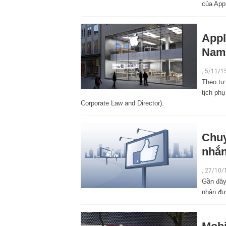
của App
Appl
Nam
,
5/11/1
Theo tư
tịch phụ
Corporate Law and Director).
Chuy
nhắn
,
27/10/
Gần đây,
nhận đư