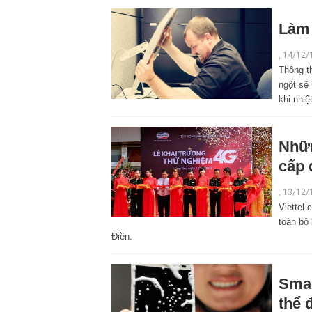
Làm 
,
14/12/
Thông th
ngột sẽ 
khi nhiệ
Nhữn
cấp 
,
13/12/
Viettel 
toàn bộ
Điền.
Smar
thể 