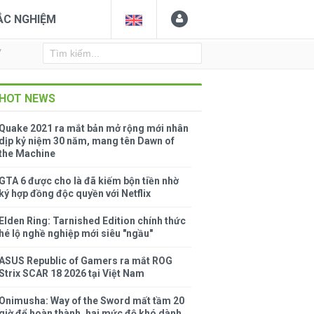
ẮC NGHIỆM
Y
HOT NEWS
Quake 2021 ra mắt bản mở rộng mới nhân
dịp kỷ niệm 30 năm, mang tên Dawn of
the Machine
GTA 6 được cho là đã kiếm bộn tiền nhờ
ký hợp đồng độc quyền với Netflix
Elden Ring: Tarnished Edition chính thức
hé lộ nghề nghiệp mới siêu "ngầu"
ASUS Republic of Gamers ra mắt ROG
Strix SCAR 18 2026 tại Việt Nam
Onimusha: Way of the Sword mất tầm 20
giờ để hoàn thành, hai mức độ khó dành