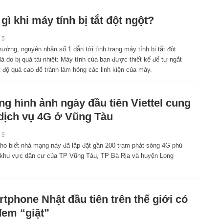
gì khi máy tính bị tắt đột ngột?
15
ường, nguyên nhân số 1 dẫn tới tình trạng máy tính bị tắt đột
là do bị quá tải nhiệt: Máy tính của bạn được thiết kế để tự ngắt
t độ quá cao để tránh làm hỏng các linh kiện của máy.
g hình ảnh ngày đầu tiên Viettel cung
dịch vụ 4G ở Vũng Tàu
15
cho biết nhà mạng này đã lắp đặt gần 200 trạm phát sóng 4G phủ
 khu vực dân cư của TP Vũng Tàu, TP Bà Rịa và huyện Long
tphone Nhật đầu tiên trên thế giới có
đem “giặt”