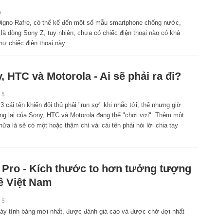
5
igno Rafre, có thể kể đến một số mẫu smartphone chống nước,
 là dòng Sony Z, tuy nhiên, chưa có chiếc điện thoại nào có khả
 chiếc điện thoại này.
, HTC và Motorola - Ai sẽ phải ra đi?
15
3 cái tên khiến đối thủ phải "run sợ" khi nhắc tới, thế nhưng giờ
ng lai của Sony, HTC và Motorola đang thế "chơi vơi". Thêm một
nữa là sẽ có một hoặc thậm chí vài cái tên phải nói lời chia tay
 Pro - Kích thước to hơn tưởng tượng
ề Việt Nam
15
áy tính bảng mới nhất, được đánh giá cao và được chờ đợi nhất