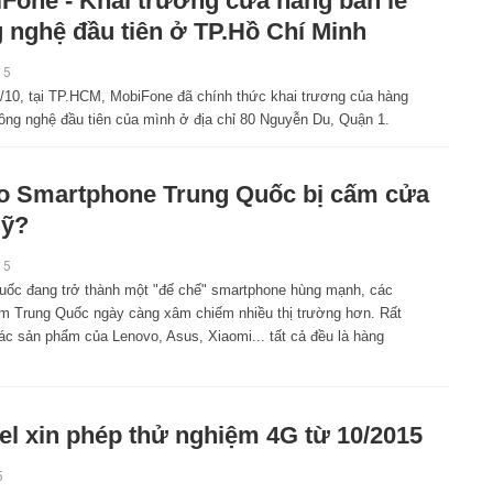
Fone - Khai trương cửa hàng bán lẻ
 nghệ đầu tiên ở TP.Hồ Chí Minh
15
/10, tại TP.HCM, MobiFone đã chính thức khai trương của hàng
công nghệ đầu tiên của mình ở địa chỉ 80 Nguyễn Du, Quận 1.
o Smartphone Trung Quốc bị cấm cửa
Mỹ?
15
uốc đang trở thành một "đế chế" smartphone hùng mạnh, các
m Trung Quốc ngày càng xâm chiếm nhiều thị trường hơn. Rất
ác sản phẩm của Lenovo, Asus, Xiaomi... tất cả đều là hàng
tel xin phép thử nghiệm 4G từ 10/2015
5