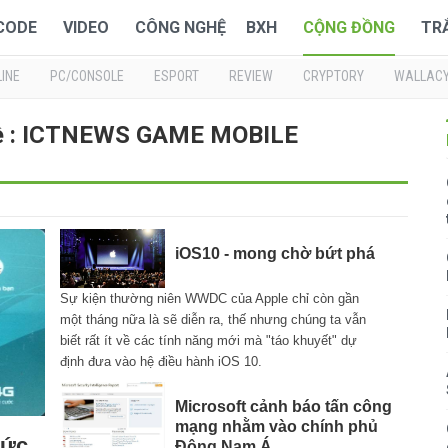
 CODE
VIDEO
CÔNG NGHỆ
BXH
CỘNG ĐỒNG
TR
INE
PC/CONSOLE
ESPORT
REVIEW
CRYPTORY
WALLAC
về : ICTNEWS GAME MOBILE
iOS10 - mong chờ bứt phá
Sự kiện thường niên WWDC của Apple chỉ còn gần
một tháng nữa là sẽ diễn ra, thế nhưng chúng ta vẫn
biết rất ít về các tính năng mới mà "táo khuyết" dự
định đưa vào hệ điều hành iOS 10.
Microsoft cảnh báo tấn công
mạng nhằm vào chính phủ
hức
Đông Nam Á