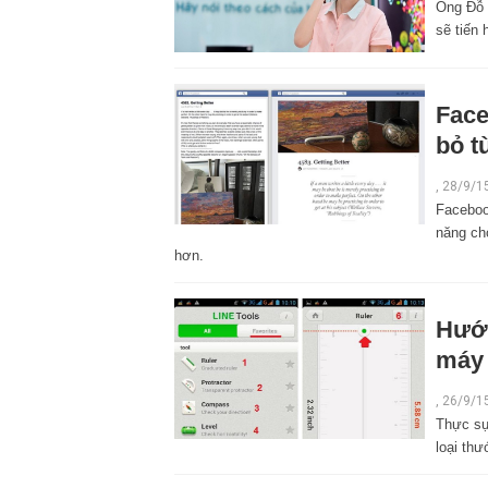
Ông Đỗ 
sẽ tiến
Face
bỏ t
,
28/9/1
Faceboo
năng ch
hơn.
Hướn
máy 
,
26/9/1
Thực sự 
loại th