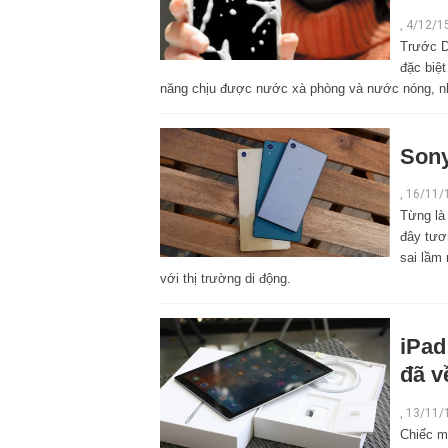
,
4/12/1
Trước D
đặc biệt
năng chịu được nước xà phòng và nước nóng, như
Sony
,
16/11/
Từng là 
đây tươ
sai lầm 
với thị trường di động.
iPad
đã v
,
13/11/
Chiếc m