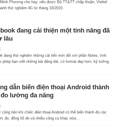
Minh Phương cho hay, nếu được Bộ TT&TT chấp thuận, Viettel
 hành thử nghiệm 4G từ tháng 10/2015.
book đang cải thiện một tính năng đã
ừ lâu
5
k đang thử nghiệm những cải tiến mới đối với phần Notes, tính
o phép bạn viết những bài đăng dài, có format đẹp hơn, kỹ lưỡng
g dẫn biến điện thoại Android thành
đo lường đa năng
5
cũng tiện khi chiếc điện thoại Android có thể biến thành đủ các
ước đo, đồng hồ đo và nhiều công cụ khác nữa…