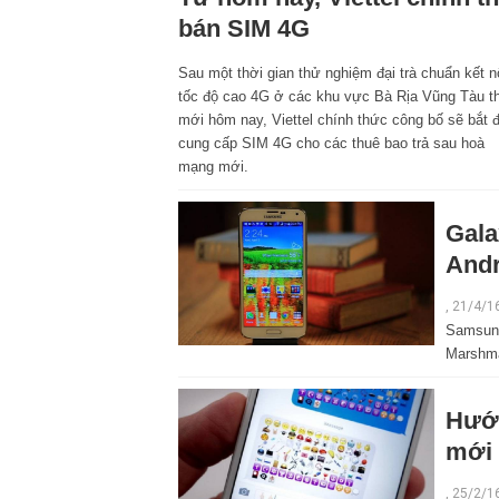
bán SIM 4G
Sau một thời gian thử nghiệm đại trà chuẩn kết n
tốc độ cao 4G ở các khu vực Bà Rịa Vũng Tàu th
mới hôm nay, Viettel chính thức công bố sẽ bắt 
cung cấp SIM 4G cho các thuê bao trả sau hoà
mạng mới.
Gala
Andr
, 21/4/1
Samsung
Marshma
Hướn
mới
, 25/2/1