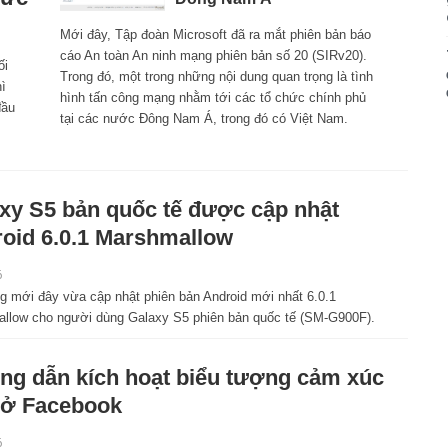
Mới đây, Tập đoàn Microsoft đã ra mắt phiên bản báo
cáo An toàn An ninh mạng phiên bản số 20 (SIRv20).
ối
Trong đó, một trong những nội dung quan trọng là tình
ì
hình tấn công mạng nhằm tới các tổ chức chính phủ
đầu
tại các nước Đông Nam Á, trong đó có Việt Nam.
xy S5 bản quốc tế được cập nhật
oid 6.0.1 Marshmallow
6
 mới đây vừa cập nhật phiên bản Android mới nhất 6.0.1
llow cho người dùng Galaxy S5 phiên bản quốc tế (SM-G900F).
g dẫn kích hoạt biểu tượng cảm xúc
 ở Facebook
6