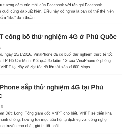
ểu tượng cảm xúc mới của Facebook với tên gọi Facebook
 cuối cùng đã xuất hiện. Điều này có nghĩa là bạn có thể thể hiện
ấm “like” đơn thuần.
 công bố thử nghiệm 4G ở Phú Quốc
6
ó, ngày 15/1/2016, VinaPhone đã có buổi thử nghiệm thực tế tốc
ại TP Hồ Chí Minh. Kết quả đo kiểm 4G của VinaPhone ở phòng
VNPT tại đây đã đạt tốc độ lên tới xấp xỉ 600 Mbps.
Phone sắp thử nghiệm 4G tại Phú
c
15
m Đức Long, Tổng giám đốc VNPT cho biết, VNPT sẽ triển khai
nhanh chóng; hướng tới mục tiêu hội tụ dịch vụ với công nghệ
truyền cao nhất, giá trị tốt nhất.