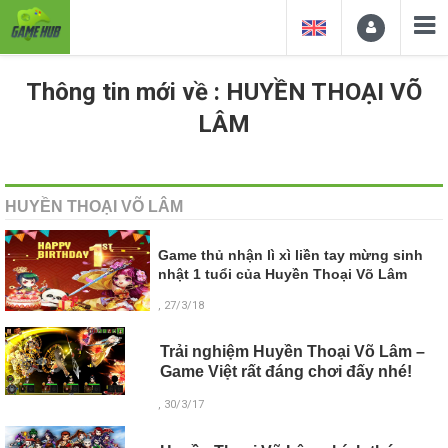
Thông tin mới về : HUYỀN THOẠI VÕ
LÂM
HUYỀN THOẠI VÕ LÂM
Game thủ nhận lì xì liền tay mừng sinh
nhật 1 tuổi của Huyền Thoại Võ Lâm
, 27/3/18
Trải nghiệm Huyền Thoại Võ Lâm –
Game Việt rất đáng chơi đấy nhé!
, 30/3/17