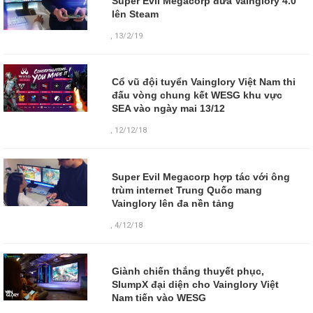
Super Evil Megacorp đưa Vainglory 4.0
lên Steam
,
13/2/19
Cổ vũ đội tuyển Vainglory Việt Nam thi
đấu vòng chung kết WESG khu vực
SEA vào ngày mai 13/12
,
12/12/18
Super Evil Megacorp hợp tác với ông
trùm internet Trung Quốc mang
Vainglory lên đa nền tảng
,
4/12/18
Giành chiến thắng thuyết phục,
SlumpX đại diện cho Vainglory Việt
Nam tiến vào WESG