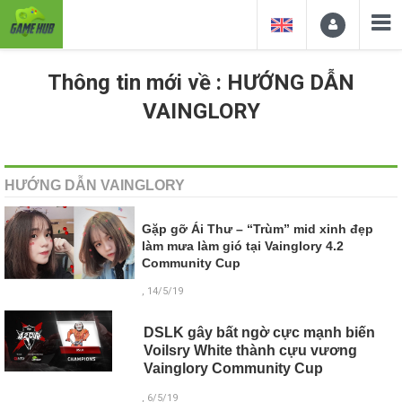
Thông tin mới về : HƯỚNG DẪN
VAINGLORY
HƯỚNG DẪN VAINGLORY
Gặp gỡ Ái Thư – “Trùm” mid xinh đẹp
làm mưa làm gió tại Vainglory 4.2
Community Cup
, 14/5/19
DSLK gây bất ngờ cực mạnh biến
Voilsry White thành cựu vương
Vainglory Community Cup
, 6/5/19