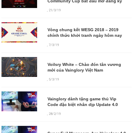
Community Cup bắt đầu mở đăng ký
,
21/3/19
Vòng chung kết WESG 2018 – 2019
chính thức khởi tranh ngày hôm nay
,
7/3/19
Voilsry White – Chào đón tân vương
mới của Vainglory Việt Nam
,
5/3/19
Vainglory dành tặng game thủ Vip
Code đặc biệt nhân dịp Update 4.0
,
28/2/19