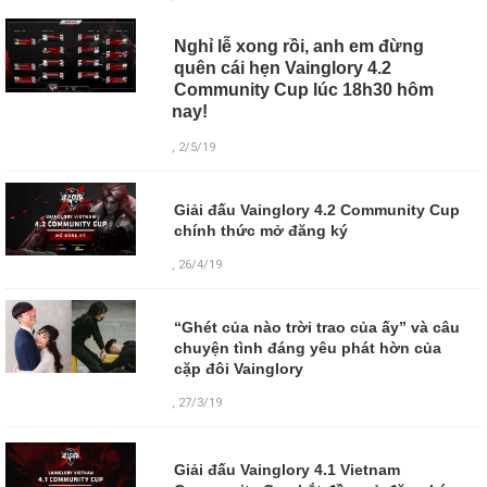
Nghỉ lễ xong rồi, anh em đừng
quên cái hẹn Vainglory 4.2
Community Cup lúc 18h30 hôm
nay!
, 2/5/19
Giải đấu Vainglory 4.2 Community Cup
chính thức mở đăng ký
, 26/4/19
“Ghét của nào trời trao của ấy” và câu
chuyện tình đáng yêu phát hờn của
cặp đôi Vainglory
, 27/3/19
Giải đấu Vainglory 4.1 Vietnam