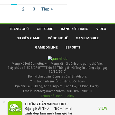
1
2
3
Tiếp >
TRANG CHỦ
GIFTCODE
BẢNG XẾP HẠNG
VIDEO
SỰ KIỆN GAME
CÔNG NGHỆ
GAME MOBILE
GAME ONLINE
ESPORTS
Mạng Xã Hội GameHub.vn - Mạng xã hội dành cho game thủ Việt.
Giấy phép số: 505/GP-BTTTT do Bộ Thông tin và Truyền thông cấp ngày
16/10/2017.
Đơn vị chủ quản: Công ty cổ phần Adsota.
Chịu trách nhiệm: Ông Trần Quốc Toản.
Địa chỉ: Le Building, số 11, ngõ 71, Láng Hạ, Ba Đình, Hà Nội.
Email: Contact@Gamehub.vn | SĐT: 0975730600
|
Terms of Uses
Policy
×
HƯỚNG DẪN VAINGLORY :
Liên hệ đăng bài
VIEW
Gặp gỡ Ái Thư – “Trùm” mid
xinh đẹp làm mưa làm gió tại