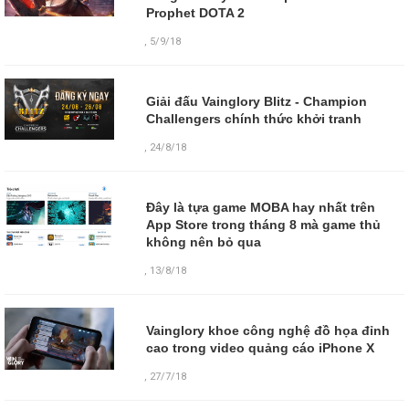
Prophet DOTA 2
,
5/9/18
Giải đấu Vainglory Blitz - Champion
Challengers chính thức khởi tranh
,
24/8/18
Đây là tựa game MOBA hay nhất trên
App Store trong tháng 8 mà game thủ
không nên bỏ qua
,
13/8/18
Vainglory khoe công nghệ đồ họa đỉnh
cao trong video quảng cáo iPhone X
,
27/7/18