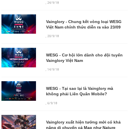
,
24/9/18
Vainglory - Chung kết vòng loại WESG
Việt Nam chính thức diễn ra vào 23/09
,
20/9/18
WESG - Cơ hội lớn dành cho đội tuyển
Vainglory Việt Nam
,
14/9/18
WESG - Tại sao lại là Vainglory mà
không phải Liên Quân Mobile?
,
6/9/18
Vainglory xuất hiện tướng mới có khả
năng di chuyển cả Map như Nature