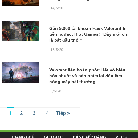
,
14/5/20
Gần 9,000 tài khoản Hack Valorant bị
tiễn ra đảo, Riot Games: “Đây mới chỉ
là bắt đầu thôi”
,
13/5/20
Valorant liên hoàn phốt: Hết vô hiệu
hóa chuột và bàn phím lại đến làm
nóng máy bất thường
,
8/5/20
1
2
3
4
Tiếp >
TRANG CHỦ
GIFTCODE
BẢNG XẾP HẠNG
VIDEO