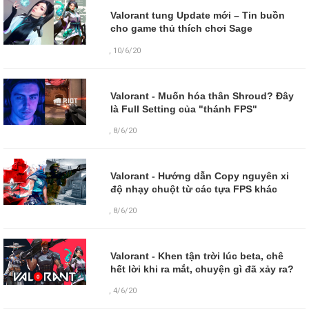
Valorant tung Update mới – Tin buồn
cho game thủ thích chơi Sage
,
10/6/20
Valorant - Muốn hóa thân Shroud? Đây
là Full Setting của "thánh FPS"
,
8/6/20
Valorant - Hướng dẫn Copy nguyên xi
độ nhạy chuột từ các tựa FPS khác
,
8/6/20
Valorant - Khen tận trời lúc beta, chê
hết lời khi ra mắt, chuyện gì đã xảy ra?
,
4/6/20