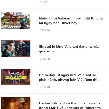
,
1/6/20
Muốn chơi Valorant mượt nhất thì phải
tải ngay bản Driver này
,
28/5/20
Shroud lo lắng Valorant đang ra mắt
quá sớm
,
25/5/20
Chưa đầy 10 ngày nữa Valorant sẽ
phát hành, nhưng bản Việt Nam thì…
,
22/5/20
Hacker Valorant có thể bị cấm cửa cả
trong LMHT và Legends of Runeterra