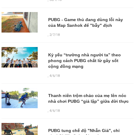
PUBG - Game thủ đang dùng lỗi này
của Map Sanhok để "bẫy" địch
,
2/7/18
Kỷ yếu “trường nhà người ta” theo
phong cách PUBG chất lừ gây sốt
cộng đồng mạng
,
4/6/18
Thanh niên trộm chảo của mẹ lên nóc
nhà chơi PUBG “giả lập” giữa đời thực
,
4/6/18
PUBG tung chế độ "Nhẫn Giả", chỉ