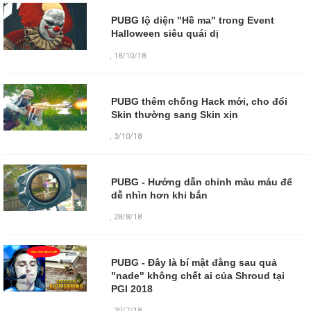
PUBG lộ diện "Hề ma" trong Event
Halloween siêu quái dị
,
18/10/18
PUBG thêm chống Hack mới, cho đổi
Skin thường sang Skin xịn
,
3/10/18
PUBG - Hướng dẫn chỉnh màu máu để
dễ nhìn hơn khi bắn
,
28/8/18
PUBG - Đây là bí mật đằng sau quả
"nade" không chết ai của Shroud tại
PGI 2018
,
30/7/18