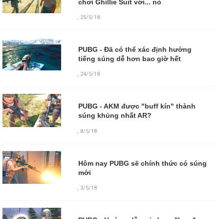
chơi Ghillie Suit với... nỏ
,
25/5/18
PUBG - Đã có thể xác định hướng
tiếng súng dễ hơn bao giờ hết
,
24/5/18
PUBG - AKM được "buff kín" thành
súng khủng nhất AR?
,
8/5/18
Hôm nay PUBG sẽ chính thức có súng
mới
,
3/5/18