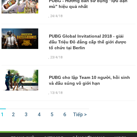
PUBG - Hướng dẫn sử dụng "lựu đạn
mù" hiệu quả nhất
,
24/4/18
PUBG Global Invitational 2018 - giải
đấu Triệu Đô đẳng cấp thế giới được
tổ chức tại Berlin
,
23/4/18
PUBG cho lập Team 10 người, hồi sinh
và đấu súng vô giới hạn
,
13/4/18
1
2
3
4
5
6
Tiếp >