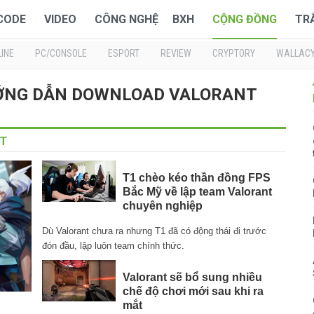
 CODE
VIDEO
CÔNG NGHỆ
BXH
CỘNG ĐỒNG
TR
INE
PC/CONSOLE
ESPORT
REVIEW
CRYPTORY
WALLAC
 HƯỚNG DẪN DOWNLOAD VALORANT
T
T1 chèo kéo thần đồng FPS
Bắc Mỹ về lập team Valorant
chuyên nghiệp
Dù Valorant chưa ra nhưng T1 đã có động thái đi trước
đón đầu, lập luôn team chính thức.
Valorant sẽ bổ sung nhiều
chế độ chơi mới sau khi ra
mắt