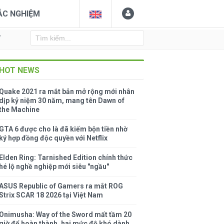
ẮC NGHIỆM
Y
HOT NEWS
Quake 2021 ra mắt bản mở rộng mới nhân
dịp kỷ niệm 30 năm, mang tên Dawn of
the Machine
GTA 6 được cho là đã kiếm bộn tiền nhờ
ký hợp đồng độc quyền với Netflix
Elden Ring: Tarnished Edition chính thức
hé lộ nghề nghiệp mới siêu "ngầu"
ASUS Republic of Gamers ra mắt ROG
Strix SCAR 18 2026 tại Việt Nam
Onimusha: Way of the Sword mất tầm 20
giờ để hoàn thành, hai mức độ khó dành