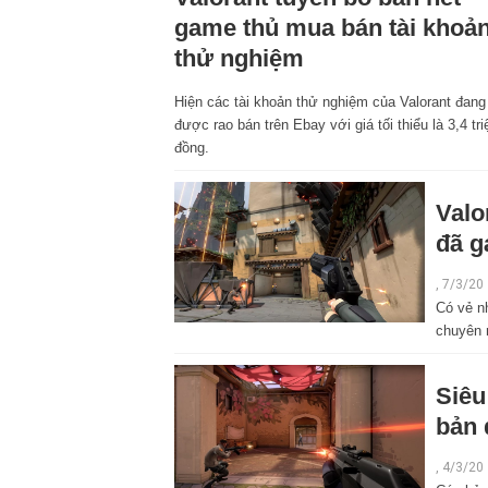
game thủ mua bán tài khoả
thử nghiệm
Hiện các tài khoản thử nghiệm của Valorant đang
được rao bán trên Ebay với giá tối thiểu là 3,4 tri
đồng.
Valo
đã g
, 7/3/20
Có vẻ n
chuyên n
Siêu
bản 
, 4/3/20