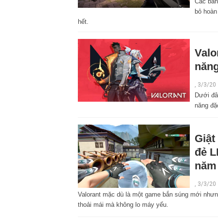
Các bản 
bỏ hoàn 
hết.
Valo
năng
,
3/3/20
Dưới đây
năng đặ
Giật
đẻ L
năm
,
3/3/20
Valorant mặc dù là một game bắn súng mới nhưng
thoải mái mà không lo máy yếu.