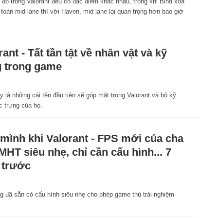
đồ trong Valorant đều có đặc điểm khác nhau, trong khi Bind xóa
toàn mid lane thì với Haven, mid lane lại quan trọng hơn bao giờ
rant - Tất tần tật về nhân vật và kỹ
 trong game
 là những cái tên đầu tiên sẽ góp mặt trong Valorant và bộ kỹ
c trưng của họ.
 mình khi Valorant - FPS mới của cha
MHT siêu nhẹ, chỉ cần cấu hình... 7
 trước
 đã sẵn có cấu hình siêu nhẹ cho phép game thủ trải nghiệm