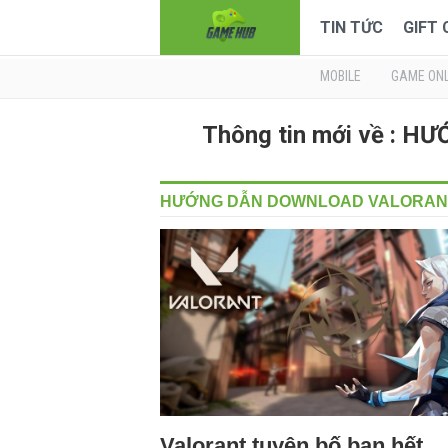
TIN TỨC
GIFT
MOBILE
GAME ONL
Thông tin mới về :
HƯỚNG DẪN DOWNLOAD VALORAN
Valorant tuyên bố ban hết