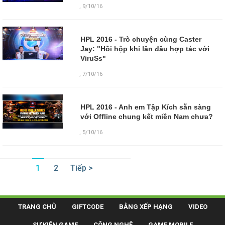
,
9/10/16
HPL 2016 - Trò chuyện cùng Caster
Jay: "Hồi hộp khi lần đầu hợp tác với
ViruSs"
,
7/10/16
HPL 2016 - Anh em Tập Kích sẵn sàng
với Offline chung kết miền Nam chưa?
,
5/10/16
1
2
Tiếp >
TRANG CHỦ
GIFTCODE
BẢNG XẾP HẠNG
VIDEO
SỰ KIỆN GAME
CÔNG NGHỆ
GAME MOBILE