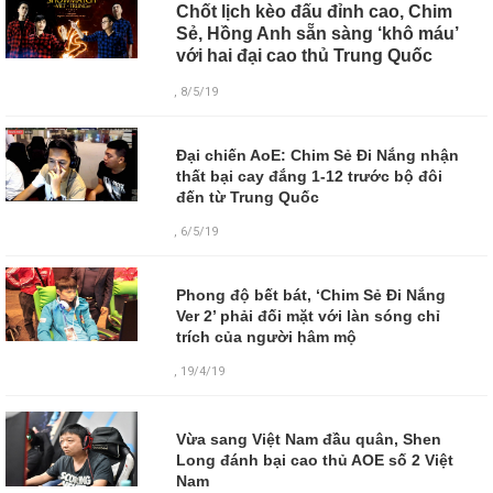
Chốt lịch kèo đấu đỉnh cao, Chim
Sẻ, Hồng Anh sẵn sàng ‘khô máu’
với hai đại cao thủ Trung Quốc
, 8/5/19
Đại chiến AoE: Chim Sẻ Đi Nắng nhận
thất bại cay đắng 1-12 trước bộ đôi
đến từ Trung Quốc
, 6/5/19
Phong độ bết bát, ‘Chim Sẻ Đi Nắng
Ver 2’ phải đối mặt với làn sóng chỉ
trích của người hâm mộ
, 19/4/19
Vừa sang Việt Nam đầu quân, Shen
Long đánh bại cao thủ AOE số 2 Việt
Nam