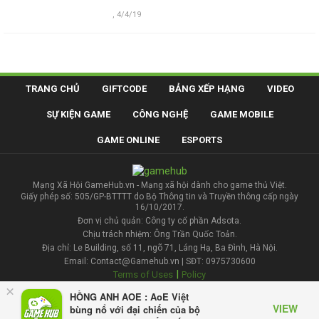
,
4/4/19
TRANG CHỦ
GIFTCODE
BẢNG XẾP HẠNG
VIDEO
SỰ KIỆN GAME
CÔNG NGHỆ
GAME MOBILE
GAME ONLINE
ESPORTS
Mạng Xã Hội GameHub.vn - Mạng xã hội dành cho game thủ Việt.
Giấy phép số: 505/GP-BTTTT do Bộ Thông tin và Truyền thông cấp ngày
16/10/2017.
Đơn vị chủ quản: Công ty cổ phần Adsota.
Chịu trách nhiệm: Ông Trần Quốc Toản.
Địa chỉ: Le Building, số 11, ngõ 71, Láng Hạ, Ba Đình, Hà Nội.
Email: Contact@Gamehub.vn | SĐT: 0975730600
|
Terms of Uses
Policy
×
HỒNG ANH AOE : AoE Việt
Liên hệ đăng bài
VIEW
bùng nổ với đại chiến của bộ