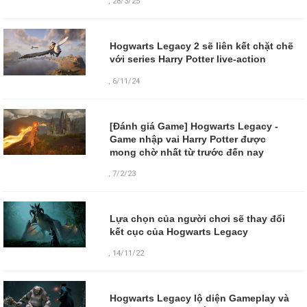
,
28/3/25
Hogwarts Legacy 2 sẽ liên kết chặt chẽ
với series Harry Potter live-action
,
6/11/24
[Đánh giá Game] Hogwarts Legacy -
Game nhập vai Harry Potter được
mong chờ nhất từ trước đến nay
,
7/2/23
Lựa chọn của người chơi sẽ thay đổi
kết cục của Hogwarts Legacy
,
14/11/22
Hogwarts Legacy lộ diện Gameplay và