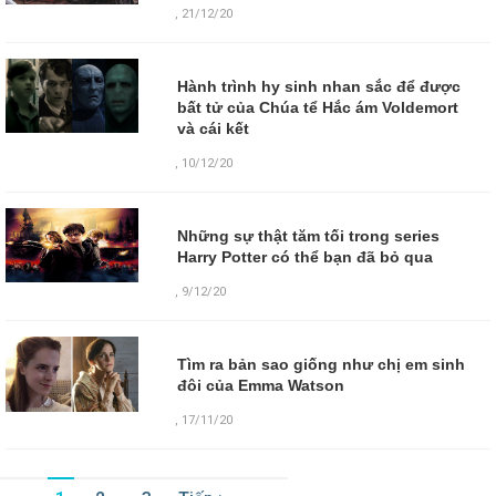
,
21/12/20
Hành trình hy sinh nhan sắc để được
bất tử của Chúa tể Hắc ám Voldemort
và cái kết
,
10/12/20
Những sự thật tăm tối trong series
Harry Potter có thể bạn đã bỏ qua
,
9/12/20
Tìm ra bản sao giống như chị em sinh
đôi của Emma Watson
,
17/11/20