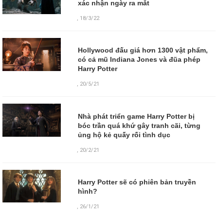
xác nhận ngày ra mắt
,
18/3/22
Hollywood đấu giá hơn 1300 vật phẩm,
có cả mũ Indiana Jones và đũa phép
Harry Potter
,
20/5/21
Nhà phát triển game Harry Potter bị
bóc trần quá khứ gây tranh cãi, từng
ủng hộ kẻ quấy rối tình dục
,
20/2/21
Harry Potter sẽ có phiên bản truyền
hình?
,
26/1/21