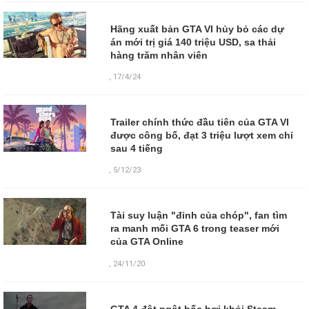
Hãng xuất bản GTA VI hủy bỏ các dự
án mới trị giá 140 triệu USD, sa thải
hàng trăm nhân viên
,
17/4/24
Trailer chính thức đầu tiên của GTA VI
được công bố, đạt 3 triệu lượt xem chỉ
sau 4 tiếng
,
5/12/23
Tài suy luận "đỉnh của chóp", fan tìm
ra manh mối GTA 6 trong teaser mới
của GTA Online
,
24/11/20
GTA 4 đột ngột bốc hơi khỏi Steam,