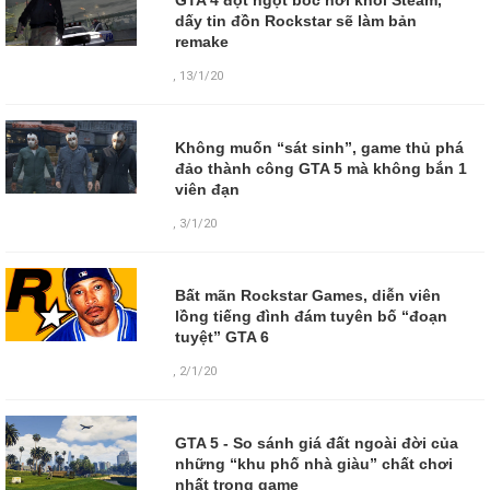
dấy tin đồn Rockstar sẽ làm bản
remake
,
13/1/20
Không muốn “sát sinh”, game thủ phá
đảo thành công GTA 5 mà không bắn 1
viên đạn
,
3/1/20
Bất mãn Rockstar Games, diễn viên
lồng tiếng đình đám tuyên bố “đoạn
tuyệt” GTA 6
,
2/1/20
GTA 5 - So sánh giá đất ngoài đời của
những “khu phố nhà giàu” chất chơi
nhất trong game