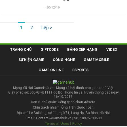
,
20/12/19
1
2
Tiếp >
TRANG CHỦ
GIFTCODE
BẢNG XẾP HẠNG
VIDEO
SỰ KIỆN GAME
CÔNG NGHỆ
GAME MOBILE
GAME ONLINE
ESPORTS
Mạng Xã Hội GameHub.vn - Mạng xã hội dành cho game thủ Việt.
Giấy phép số: 505/GP-BTTTT do Bộ Thông tin và Truyền thông cấp ngày
16/10/2017.
Đơn vị chủ quản: Công ty cổ phần Adsota.
Chịu trách nhiệm: Ông Trần Quốc Toản.
Địa chỉ: Le Building, số 11, ngõ 71, Láng Hạ, Ba Đình, Hà Nội.
Email: Contact@Gamehub.vn | SĐT: 0975730600
|
Terms of Uses
Policy