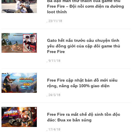
Bá đạo màn thử thách của game thủ
Free Fire – Đội nồi cơm điện ra đường
loot thính
,
23/11/18
Gato hết nấc trước câu chuyện tình
yêu đồng giới của cặp đôi game thủ
Free Fire
,
9/11/18
Free Fire cập nhật bản đồ mới siêu
rộng, nâng cấp 100% giao diện
,
24/5/18
Free Fire ra mắt chế độ sinh tồn độc
đáo: Đua xe bắn súng
,
17/4/18