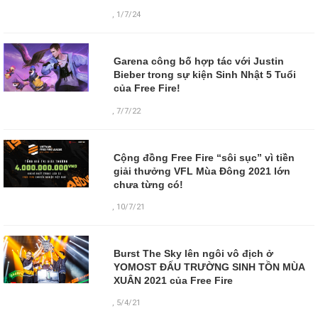
,
1/7/24
Garena công bố hợp tác với Justin
Bieber trong sự kiện Sinh Nhật 5 Tuổi
của Free Fire!
,
7/7/22
Cộng đồng Free Fire “sôi sục” vì tiền
giải thưởng VFL Mùa Đông 2021 lớn
chưa từng có!
,
10/7/21
Burst The Sky lên ngôi vô địch ở
YOMOST ĐẤU TRƯỜNG SINH TỒN MÙA
XUÂN 2021 của Free Fire
,
5/4/21