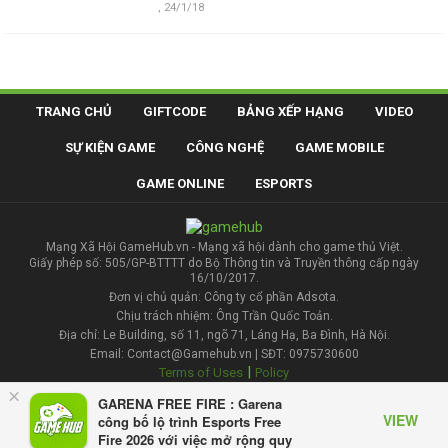
,
24/1/18
TRANG CHỦ
GIFTCODE
BẢNG XẾP HẠNG
VIDEO
SỰ KIỆN GAME
CÔNG NGHỆ
GAME MOBILE
GAME ONLINE
ESPORTS
Mạng Xã Hội GameHub.vn - Mạng xã hội dành cho game thủ Việt.
Giấy phép số: 505/GP-BTTTT do Bộ Thông tin và Truyền thông cấp ngày
16/10/2017.
Đơn vị chủ quản: Công ty cổ phần Adsota.
Chịu trách nhiệm: Ông Trần Quốc Toản.
Địa chỉ: Le Building, số 11, ngõ 71, Láng Hạ, Ba Đình, Hà Nội.
Email: Contact@Gamehub.vn | SĐT: 0975730600
|
Terms of Uses
Policy
×
GARENA FREE FIRE : Garena
Liên hệ đăng bài
VIEW
công bố lộ trình Esports Free
Fire 2026 với việc mở rộng quy