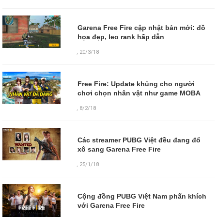
Garena Free Fire cập nhật bản mới: đồ
họa đẹp, leo rank hấp dẫn
,
20/3/18
Free Fire: Update khủng cho người
chơi chọn nhân vật như game MOBA
,
8/2/18
Các streamer PUBG Việt đều đang đổ
xô sang Garena Free Fire
,
25/1/18
Cộng đồng PUBG Việt Nam phấn khích
với Garena Free Fire