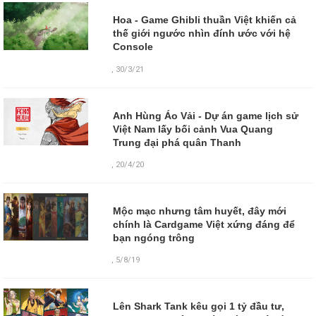
Hoa - Game Ghibli thuần Việt khiến cả
thế giới ngước nhìn đính ước với hệ
Console
,
30/3/21
Anh Hùng Áo Vải - Dự án game lịch sử
Việt Nam lấy bối cảnh Vua Quang
Trung đại phá quân Thanh
,
20/4/20
Mộc mạc nhưng tâm huyết, đây mới
chính là Cardgame Việt xứng đáng để
bạn ngóng trông
,
5/8/19
Lên Shark Tank kêu gọi 1 tỷ đầu tư,