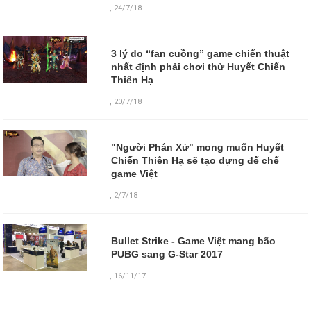
,
24/7/18
3 lý do “fan cuồng” game chiến thuật
nhất định phải chơi thử Huyết Chiến
Thiên Hạ
,
20/7/18
"Người Phán Xử" mong muốn Huyết
Chiến Thiên Hạ sẽ tạo dựng đế chế
game Việt
,
2/7/18
Bullet Strike - Game Việt mang bão
PUBG sang G-Star 2017
,
16/11/17