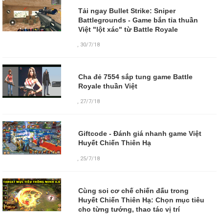
Tải ngay Bullet Strike: Sniper
Battlegrounds - Game bắn tỉa thuần
Việt "lột xác" từ Battle Royale
,
30/7/18
Cha đẻ 7554 sắp tung game Battle
Royale thuần Việt
,
27/7/18
Giftcode - Đánh giá nhanh game Việt
Huyết Chiến Thiên Hạ
,
25/7/18
Cùng soi cơ chế chiến đấu trong
Huyết Chiến Thiên Hạ: Chọn mục tiêu
cho từng tướng, thao tác vị trí