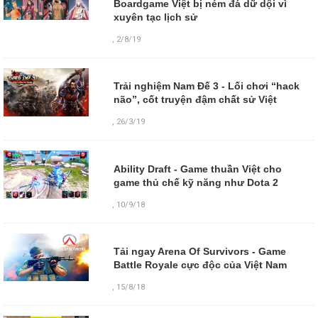
Boardgame Việt bị ném đá dữ dội vì
xuyên tạc lịch sử
,
2/8/19
Trải nghiệm Nam Đế 3 - Lối chơi “hack
não”, cốt truyện đậm chất sử Việt
,
26/3/19
Ability Draft - Game thuần Việt cho
game thủ chế kỹ năng như Dota 2
,
10/9/18
Tải ngay Arena Of Survivors - Game
Battle Royale cực độc của Việt Nam
,
15/8/18