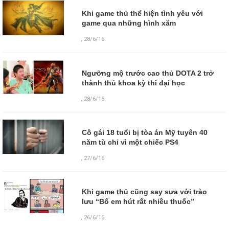
Khi game thủ thể hiện tình yêu với
game qua những hình xăm
,
28/6/16
Ngưỡng mộ trước cao thủ DOTA 2 trở
thành thủ khoa kỳ thi đại học
,
28/6/16
Cô gái 18 tuổi bị tòa án Mỹ tuyên 40
năm tù chỉ vì một chiếc PS4
,
27/6/16
Khi game thủ cũng say sưa với trào
lưu “Bố em hút rất nhiều thuốc”
,
26/6/16