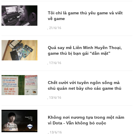
Tôi chỉ là game thủ yêu game và viết
về game
,
21/6/16
Quá say mê Liên Minh Huyền Thoại,
game thủ bị bạn gái “dằn mặt”
,
17/6/16
Chết cười với tuyên ngôn sống mà
chủ quán net bày cho các game thủ
,
13/6/16
Không nơi nương tựa trong một năm
vì Dota - Vẫn không bỏ cuộc
,
13/6/16