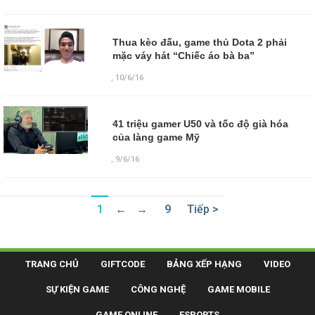
Thua kèo đấu, game thủ Dota 2 phải
mặc váy hát “Chiếc áo bà ba”
,
10/6/16
41 triệu gamer U50 và tốc độ già hóa
của làng game Mỹ
,
9/6/16
1
←
→
9
Tiếp >
TRANG CHỦ
GIFTCODE
BẢNG XẾP HẠNG
VIDEO
SỰ KIỆN GAME
CÔNG NGHỆ
GAME MOBILE
GAME ONLINE
ESPORTS