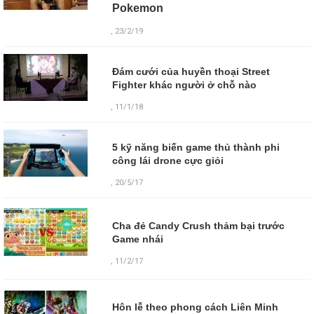
Pokemon
, 23/2/19
Đám cưới của huyền thoại Street
Fighter khác người ở chỗ nào
, 11/1/18
5 kỹ năng biến game thủ thành phi
công lái drone cực giỏi
, 20/5/17
Cha đẻ Candy Crush thảm bại trước
Game nhái
,
11/2/17
Hôn lễ theo phong cách Liên Minh