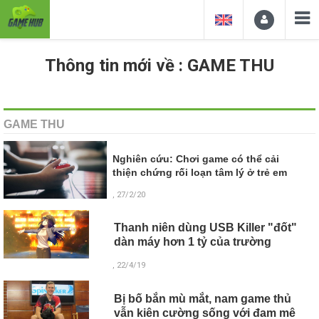
Thông tin mới về : GAME THU
GAME THU
Nghiên cứu: Chơi game có thể cải
thiện chứng rối loạn tâm lý ở trẻ em
, 27/2/20
Thanh niên dùng USB Killer "đốt"
dàn máy hơn 1 tỷ của trường
, 22/4/19
Bị bố bắn mù mắt, nam game thủ
vẫn kiên cường sống với đam mê