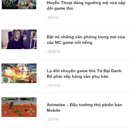
Huyền Thoại đáng ngưỡng mộ của cặp
đôi game thủ
,
9/9/16
Bật mí những căn phòng trong mơ của
các MC game nổi tiếng
,
23/8/16
Lạ đời chuyện game thủ Tứ Đại Danh
Bổ phải xếp hàng vào phụ bản
,
13/7/16
Animelee – Đấu trường thú phiên bản
Mobile
,
2/7/16