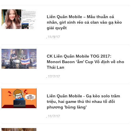
Liên Quân Mobile – Mâu thuẫn cá
nhân, girl xinh réo cả clan vào gạ kèo
giải quyết
,
11/9/17
CK Liên Quân Mobile TOG 2017:
Monori Bacon ‘ẵm’ Cup Vô địch về cho
Thái Lan
,
17/7/17
Liên Quân Mobile - Gạ kèo solo trăm
triệu, hai game thủ thi nhau tố đối
phương 'bùng làng'
,
11/7/17