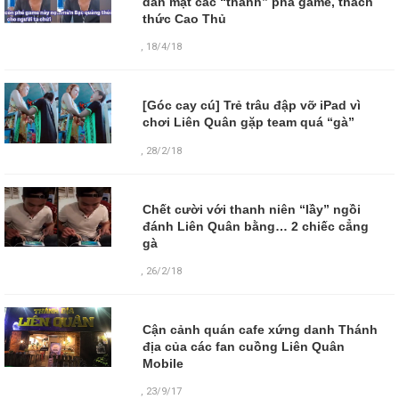
dằn mặt các “thánh” phá game, thách
thức Cao Thủ
,
18/4/18
[Góc cay cú] Trẻ trâu đập vỡ iPad vì
chơi Liên Quân gặp team quá “gà”
,
28/2/18
Chết cười với thanh niên “lầy” ngồi
đánh Liên Quân bằng… 2 chiếc cẳng
gà
,
26/2/18
Cận cảnh quán cafe xứng danh Thánh
địa của các fan cuồng Liên Quân
Mobile
,
23/9/17