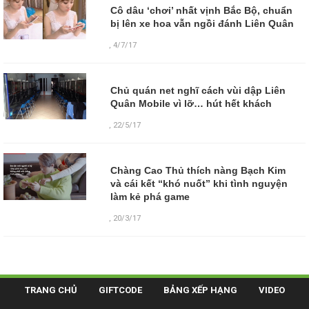
Cô dâu ‘chơi’ nhất vịnh Bắc Bộ, chuẩn
bị lên xe hoa vẫn ngồi đánh Liên Quân
,
4/7/17
Chủ quán net nghĩ cách vùi dập Liên
Quân Mobile vì lỡ… hút hết khách
,
22/5/17
Chàng Cao Thủ thích nàng Bạch Kim
và cái kết “khó nuốt” khi tình nguyện
làm kẻ phá game
,
20/3/17
TRANG CHỦ
GIFTCODE
BẢNG XẾP HẠNG
VIDEO