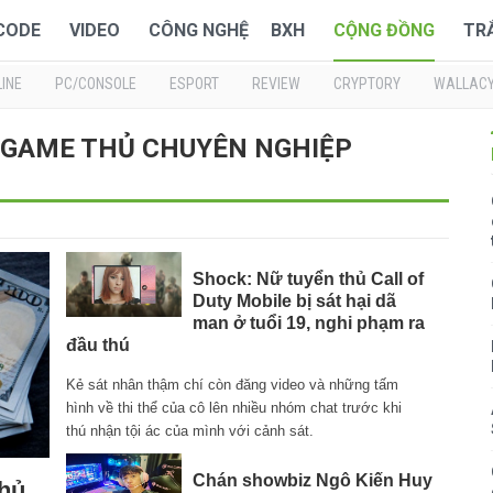
 CODE
VIDEO
CÔNG NGHỆ
BXH
CỘNG ĐỒNG
TR
INE
PC/CONSOLE
ESPORT
REVIEW
CRYPTORY
WALLAC
ề : GAME THỦ CHUYÊN NGHIỆP
Shock: Nữ tuyển thủ Call of
Duty Mobile bị sát hại dã
man ở tuổi 19, nghi phạm ra
đầu thú
Kẻ sát nhân thậm chí còn đăng video và những tấm
hình về thi thể của cô lên nhiều nhóm chat trước khi
thú nhận tội ác của mình với cảnh sát.
Chán showbiz Ngô Kiến Huy
thủ