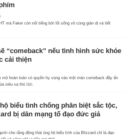
phím
0
T mà Faker còn nổi tiếng bởi lối sống vô cùng giản dị và tiết
sẽ “comeback” nếu tình hình sức khỏe
 cải thiện
 mộ hoàn toàn có quyền hy vọng vào một màn comeback đầy ấn
a siêu xạ thủ Uzi.
hộ biểu tình chống phân biệt sắc tộc,
zard bị dân mạng tố đạo đức giả
ười cho rằng động thái ủng hộ biểu tình của Blizzard chỉ là đạo