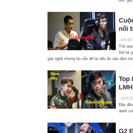
đức giả,
Cuộc
nổi 
,
3/6/20
Trải qua
thế hệ g
giải nghệ nhưng họ vẫn để lại dấu ấn sâu đậm t
Top 
LMHT
,
29/5/2
Đây đều
danh củ
G2 E