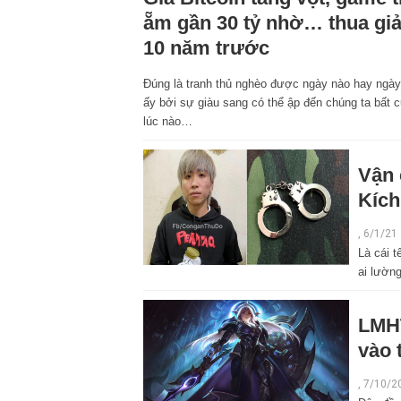
ẵm gần 30 tỷ nhờ… thua giả
10 năm trước
Đúng là tranh thủ nghèo được ngày nào hay ngày
ấy bởi sự giàu sang có thể ập đến chúng ta bất 
lúc nào…
Vận 
Kích
, 6/1/21
Là cái t
ai lườn
LMHT
vào 
, 7/10/2