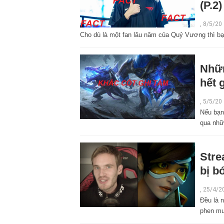
(P.2)
,
8/5/20
Cho dù là một fan lâu năm của Quỷ Vương thì bạn
Nhữn
hết 
,
5/5/20
Nếu bạn
qua nhữ
Stre
bị b
,
25/4/2
Đều là 
phen muố