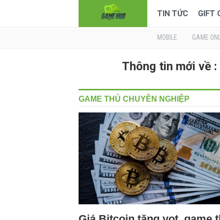
TIN TỨC
GIFT
MOBILE
GAME ONL
Thông tin mới v
GAME THỦ CHUYÊN NGHIỆP
Giá Bitcoin tăng vọt, game 