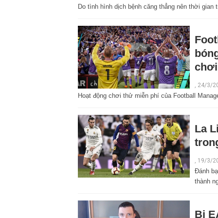
Do tình hình dịch bệnh căng thẳng nên thời gian
Foot
bóng
chơi
,
24/3/2
Hoạt động chơi thử miễn phí của Football Manager
La L
tron
,
19/3/2
Đánh bại
thành ng
Bị E