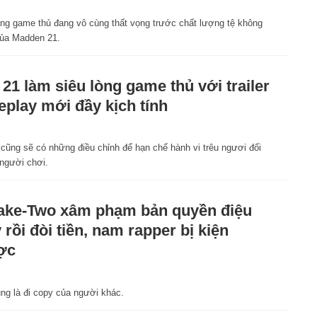
ng game thủ đang vô cùng thất vọng trước chất lượng tệ không
ủa Madden 21.
 21 làm siêu lòng game thủ với trailer
play mới đầy kịch tính
 cũng sẽ có những điều chỉnh để hạn chế hành vi trêu ngươi đối
 người chơi.
ake-Two xâm phạm bản quyền điệu
 rồi đòi tiền, nam rapper bị kiện
ợc
ng là đi copy của người khác.