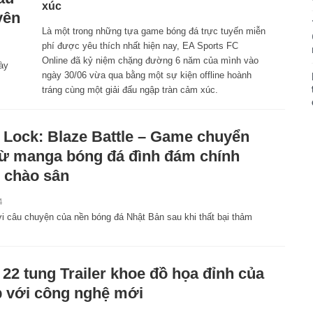
xúc
yên
Là một trong những tựa game bóng đá trực tuyến miễn
phí được yêu thích nhất hiện nay, EA Sports FC
Online đã kỷ niệm chặng đường 6 năm của mình vào
ày
ngày 30/06 vừa qua bằng một sự kiện offline hoành
tráng cùng một giải đấu ngập tràn cảm xúc.
 Lock: Blaze Battle – Game chuyển
từ manga bóng đá đình đám chính
 chào sân
4
ới câu chuyện của nền bóng đá Nhật Bản sau khi thất bại thảm
 22 tung Trailer khoe đồ họa đỉnh của
 với công nghệ mới