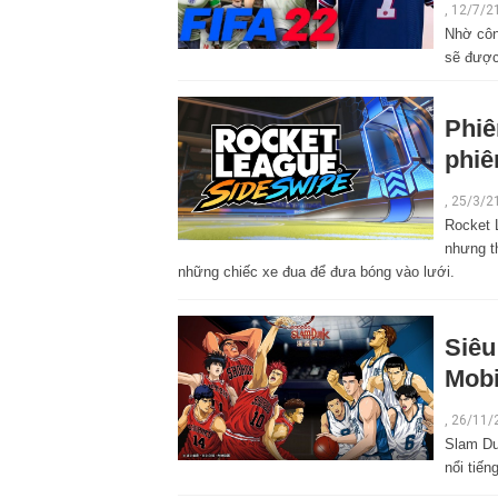
, 12/7/2
Nhờ côn
sẽ được
Phiê
phiê
,
25/3/2
Rocket 
nhưng t
những chiếc xe đua để đưa bóng vào lưới.
Siêu
Mobi
,
26/11/
Slam Du
nổi tiến