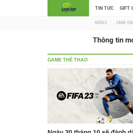
TIN TỨC
GIFT
MOBILE
GAME ONL
Thông tin m
GAME THỂ THAO
Ngày 30 tháng 10 sẽ đánh d