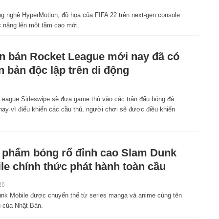
1
g nghệ HyperMotion, đồ họa của FIFA 22 trên next-gen console
 nâng lên một tầm cao mới.
n bản Rocket League mới nay đã có
n bản độc lập trên di động
1
League Sideswipe sẽ đưa game thủ vào các trận đấu bóng đá
hay vì điểu khiển các cầu thủ, người chơi sẽ được điều khiến
 phẩm bóng rổ đỉnh cao Slam Dunk
le chính thức phát hành toàn cầu
20
nk Mobile được chuyển thể từ series manga và anime cùng tên
g của Nhật Bản.