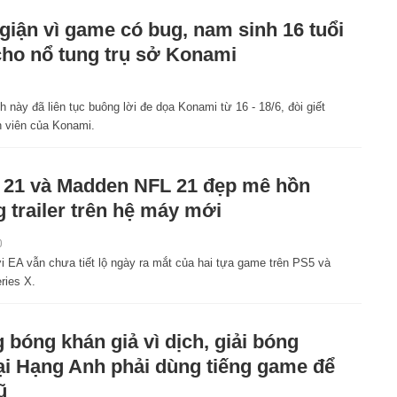
giận vì game có bug, nam sinh 16 tuổi
cho nổ tung trụ sở Konami
 này đã liên tục buông lời đe dọa Konami từ 16 - 18/6, đòi giết
n viên của Konami.
 21 và Madden NFL 21 đẹp mê hồn
g trailer trên hệ máy mới
0
i EA vẫn chưa tiết lộ ngày ra mắt của hai tựa game trên PS5 và
ries X.
 bóng khán giả vì dịch, giải bóng
i Hạng Anh phải dùng tiếng game để
ũ