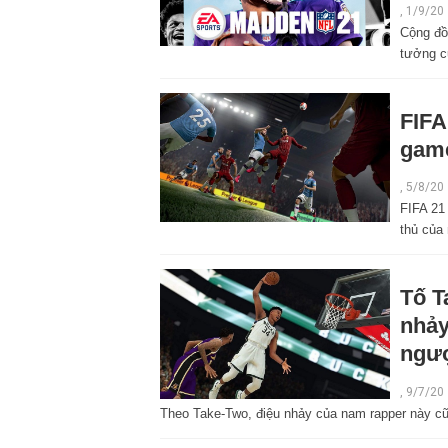
,
1/9/20
Cộng đồ
tưởng c
FIFA
game
,
5/8/20
FIFA 21
thủ của
Tố T
nhảy
ngư
,
9/7/20
Theo Take-Two, điệu nhảy của nam rapper này cũ