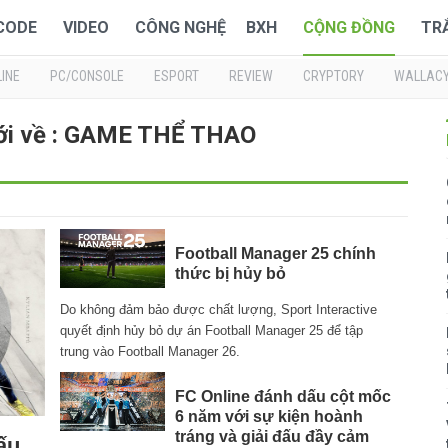
 CODE
VIDEO
CÔNG NGHỆ
BXH
CỘNG ĐỒNG
TR
INE
PC/CONSOLE
ESPORT
REVIEW
CRYPTORY
WALLAC
ới về : GAME THỂ THAO
Football Manager 25 chính
thức bị hủy bỏ
Do không đảm bảo được chất lượng, Sport Interactive
quyết định hủy bỏ dự án Football Manager 25 để tập
trung vào Football Manager 26.
FC Online đánh dấu cột mốc
6 năm với sự kiện hoành
tráng và giải đấu đầy cảm
ấu