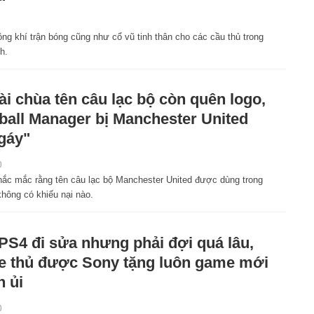
g khí trận bóng cũng như cổ vũ tinh thân cho các cầu thủ trong
h.
ài chùa tên câu lạc bộ còn quên logo,
ball Manager bị Manchester United
gáy"
0
 thắc mắc rằng tên câu lạc bộ Manchester United được dùng trong
ông có khiếu nại nào.
PS4 đi sửa nhưng phải đợi quá lâu,
 thủ được Sony tặng luôn game mới
n ủi
0