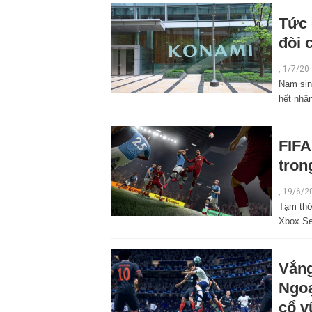
Tức 
đòi 
,
1/7/20
Nam sinh
hết nhâ
FIFA
tron
,
19/6/2
Tạm thờ
Xbox Se
Vắng
Ngoạ
cổ v