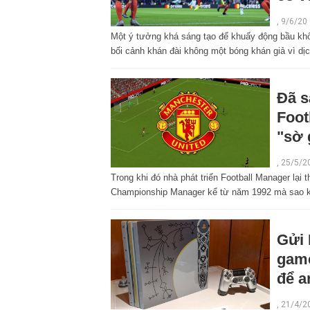
,
9/6/20
Một ý tưởng khá sáng tạo để khuấy động bầu khôn
bối cảnh khán đài không một bóng khán giả vì dịc
Đã s
Foot
"sờ 
,
25/5/2
Trong khi đó nhà phát triển Football Manager lại
Championship Manager kể từ năm 1992 mà sao kh
Gửi 
game
để a
,
21/4/2