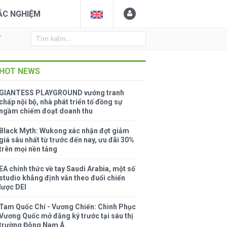
ẮC NGHIỆM
Y
HOT NEWS
GIANTESS PLAYGROUND vướng tranh
chấp nội bộ, nhà phát triển tố đồng sự
ngầm chiếm đoạt doanh thu
Black Myth: Wukong xác nhận đợt giảm
giá sâu nhất từ trước đến nay, ưu đãi 30%
trên mọi nền tảng
EA chính thức về tay Saudi Arabia, một số
studio khẳng định vẫn theo đuổi chiến
lược DEI
Tam Quốc Chí - Vương Chiến: Chinh Phục
Vương Quốc mở đăng ký trước tại sáu thị
trường Đông Nam Á