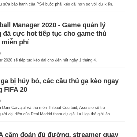
 tu sửa bảo hành của PS4 buộc phải kéo dài hơn so với dự kiến.
ball Manager 2020 - Game quản lý
 đá cực hot tiếp tục cho game thủ
 miễn phí
0
 2020 sẽ tiếp tục kéo dài cho đến hết ngày 1 tháng 4.
iga bị hủy bỏ, các cầu thủ gạ kèo ngay
g FIFA 20
0
 Dani Carvajal và thủ môn Thibaut Courtoid, Asensio sẽ trở
ười đại diện của Real Madrid tham dự giải La Liga thế giới ảo.
A cấm đoán đủ đường, streamer quay