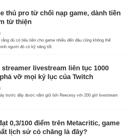
 thủ pro từ chối nạp game, dành tiền
àm từ thiện
0
 rằng dù có tiêu tiền cho game nhiều đến đâu cũng không thể
inh người đó có kỹ năng tốt.
streamer livestream liên tục 1000
 phá vỡ mọi kỷ lục của Twitch
0
này trước đây được nắm giữ bởi Reecesy với 200 giờ livestream
đạt 0,3/100 điểm trên Metacritic, game
hất lịch sử có chăng là đây?