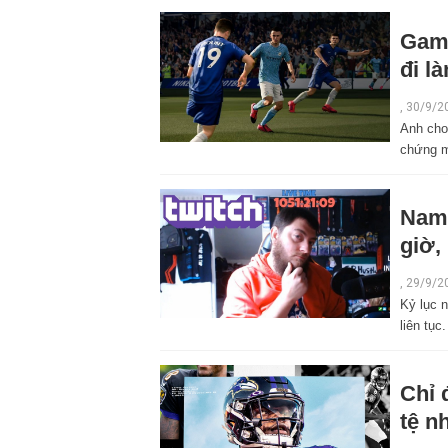
Game
đi l
,
30/9/2
Anh cho
chứng m
Nam 
giờ,
,
29/9/2
Kỷ lục 
liên tục.
Chỉ 
tệ n