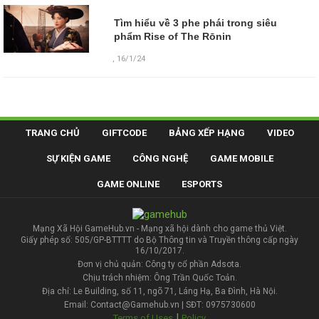
Tìm hiểu về 3 phe phái trong siêu
phẩm Rise of The Rōnin
,
16/1/24
TRANG CHỦ
GIFTCODE
BẢNG XẾP HẠNG
VIDEO
SỰ KIỆN GAME
CÔNG NGHỆ
GAME MOBILE
GAME ONLINE
ESPORTS
Mạng Xã Hội GameHub.vn - Mạng xã hội dành cho game thủ Việt.
Giấy phép số: 505/GP-BTTTT do Bộ Thông tin và Truyền thông cấp ngày
16/10/2017.
Đơn vị chủ quản: Công ty cổ phần Adsota.
Chịu trách nhiệm: Ông Trần Quốc Toản.
Địa chỉ: Le Building, số 11, ngõ 71, Láng Hạ, Ba Đình, Hà Nội.
Email: Contact@Gamehub.vn | SĐT: 0975730600
|
Terms of Uses
Policy