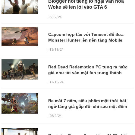
Blogger nổi tiếng lo ngại văn hóa
Woke sẽ len lỏi vào GTA 6
, 5/12/24
Capcom hợp tác với Tencent để đưa
Monster Hunter lên nền tảng Mobile
, 13/11/24
Red Dead Redemption PC tung ra mức
giá như tát vào mặt fan trung thành
, 11/10/24
Ra mắt 7 năm, siêu phẩm một thời bất
ngờ tăng giá gấp đôi chỉ sau một đêm
,
26/9/24