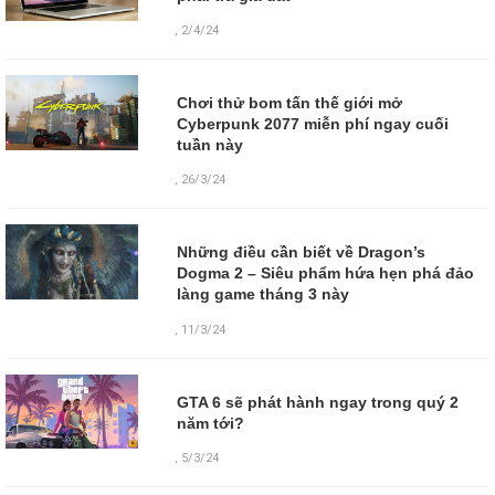
,
2/4/24
Chơi thử bom tấn thế giới mở
Cyberpunk 2077 miễn phí ngay cuối
tuần này
,
26/3/24
Những điều cần biết về Dragon’s
Dogma 2 – Siêu phẩm hứa hẹn phá đảo
làng game tháng 3 này
,
11/3/24
GTA 6 sẽ phát hành ngay trong quý 2
năm tới?
,
5/3/24