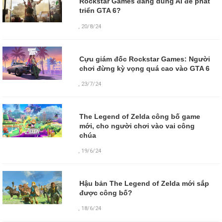
Rockstar Games đang dùng AI để phát
triển GTA 6?
,
20/8/24
Cựu giám đốc Rockstar Games: Người
chơi đừng kỳ vọng quá cao vào GTA 6
,
23/7/24
The Legend of Zelda công bố game
mới, cho người chơi vào vai công
chúa
,
19/6/24
Hậu bản The Legend of Zelda mới sắp
được công bố?
,
18/6/24