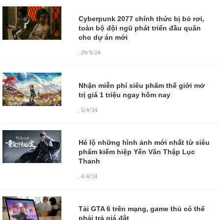
Cyberpunk 2077 chính thức bị bỏ rơi,
toàn bộ đội ngũ phát triển đầu quân
cho dự án mới
,
29/5/24
Nhận miễn phí siêu phẩm thế giới mở
trị giá 1 triệu ngay hôm nay
,
5/4/24
Hé lộ những hình ảnh mới nhất từ siêu
phẩm kiếm hiệp Yến Vân Thập Lục
Thanh
,
4/4/24
Tải GTA 6 trên mạng, game thủ có thể
phải trả giá đắt