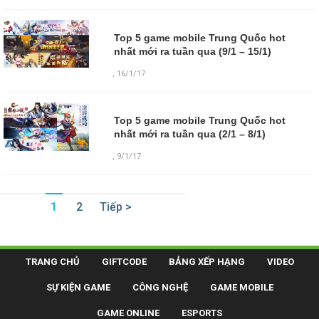
Top 5 game mobile Trung Quốc hot
nhất mới ra tuần qua (9/1 – 15/1)
,
16/1/17
Top 5 game mobile Trung Quốc hot
nhất mới ra tuần qua (2/1 – 8/1)
,
9/1/17
1
2
Tiếp >
TRANG CHỦ
GIFTCODE
BẢNG XẾP HẠNG
VIDEO
SỰ KIỆN GAME
CÔNG NGHỆ
GAME MOBILE
GAME ONLINE
ESPORTS