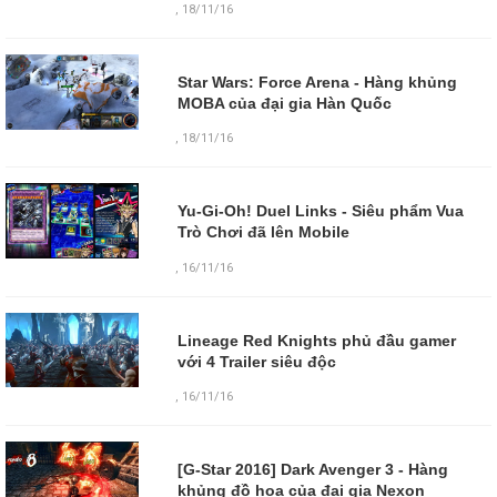
,
18/11/16
Star Wars: Force Arena - Hàng khủng
MOBA của đại gia Hàn Quốc
,
18/11/16
Yu-Gi-Oh! Duel Links - Siêu phẩm Vua
Trò Chơi đã lên Mobile
,
16/11/16
Lineage Red Knights phủ đầu gamer
với 4 Trailer siêu độc
,
16/11/16
[G-Star 2016] Dark Avenger 3 - Hàng
khủng đồ họa của đại gia Nexon