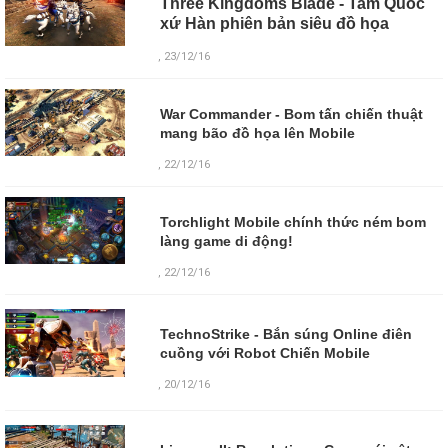
Three Kingdoms Blade - Tam Quốc
xứ Hàn phiên bản siêu đồ họa
, 23/12/16
War Commander - Bom tấn chiến thuật
mang bão đồ họa lên Mobile
, 22/12/16
Torchlight Mobile chính thức ném bom
làng game di động!
, 22/12/16
TechnoStrike - Bắn súng Online điên
cuồng với Robot Chiến Mobile
,
20/12/16