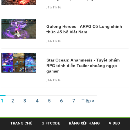
,
15/11/16
Gulong Heroes - ARPG Cổ Long chính
thức đổ bộ Việt Nam
,
14/11/16
Star Ocean: Anamnesis - Tuyệt phẩm
RPG trình diễn Trailer choáng ngợp
gamer
,
14/11/16
1
2
3
4
5
6
7
Tiếp >
TRANG CHỦ
GIFTCODE
BẢNG XẾP HẠNG
VIDEO