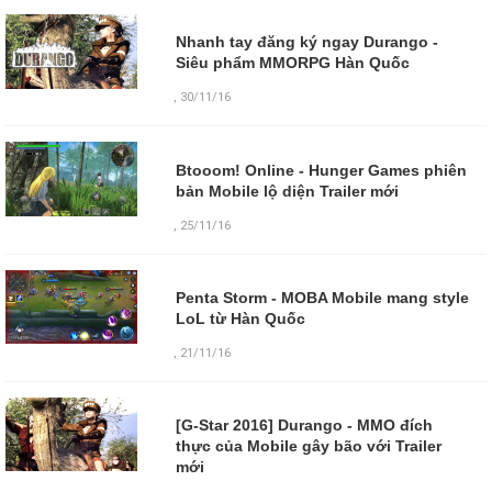
Nhanh tay đăng ký ngay Durango -
Siêu phẩm MMORPG Hàn Quốc
,
30/11/16
Btooom! Online - Hunger Games phiên
bản Mobile lộ diện Trailer mới
,
25/11/16
Penta Storm - MOBA Mobile mang style
LoL từ Hàn Quốc
,
21/11/16
[G-Star 2016] Durango - MMO đích
thực của Mobile gây bão với Trailer
mới