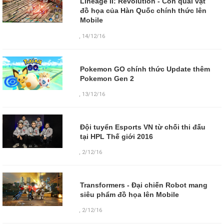
Lineage II: Revolution - Con quái vật
đồ họa của Hàn Quốc chính thức lên
Mobile
,
14/12/16
Pokemon GO chính thức Update thêm
Pokemon Gen 2
,
13/12/16
Đội tuyển Esports VN từ chối thi đấu
tại HPL Thế giới 2016
,
2/12/16
Transformers - Đại chiến Robot mang
siêu phẩm đồ họa lên Mobile
,
2/12/16