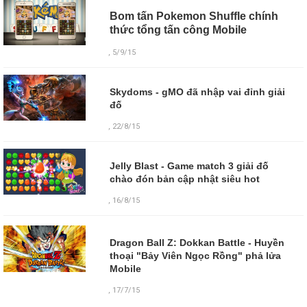
Bom tấn Pokemon Shuffle chính
thức tổng tấn công Mobile
, 5/9/15
Skydoms - gMO đã nhập vai đỉnh giải
đố
, 22/8/15
Jelly Blast - Game match 3 giải đố
chào đón bản cập nhật siêu hot
, 16/8/15
Dragon Ball Z: Dokkan Battle - Huyền
thoại "Bảy Viên Ngọc Rồng" phả lửa
Mobile
,
17/7/15