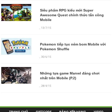
Siêu phẩm RPG kiểu mới Super
Awesome Quest chính thức tấn công
Mobile
,
13/7/15
Pokemon tiếp tục ném bom Mobile với
Pokemon Shuffle
,
30/6/15
Những tựa game Marvel đáng chơi
nhất trên Mobile (P.2)
,
28/4/15
TRANG CHỦ
GIFTCODE
BẢNG XẾP HẠNG
VIDEO