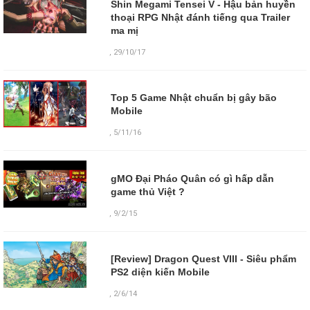
Shin Megami Tensei V - Hậu bản huyền
thoại RPG Nhật đánh tiếng qua Trailer
ma mị
,
29/10/17
Top 5 Game Nhật chuẩn bị gây bão
Mobile
,
5/11/16
gMO Đại Pháo Quân có gì hấp dẫn
game thủ Việt ?
,
9/2/15
[Review] Dragon Quest VIII - Siêu phẩm
PS2 diện kiến Mobile
,
2/6/14