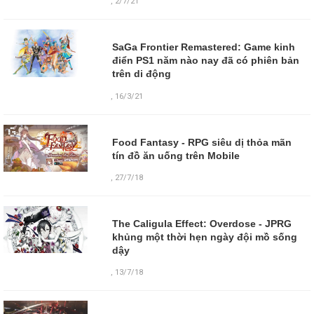
,
2/7/21
SaGa Frontier Remastered: Game kinh
điển PS1 năm nào nay đã có phiên bản
trên di động
,
16/3/21
Food Fantasy - RPG siêu dị thỏa mãn
tín đồ ăn uống trên Mobile
,
27/7/18
The Caligula Effect: Overdose - JPRG
khủng một thời hẹn ngày đội mồ sống
dậy
,
13/7/18