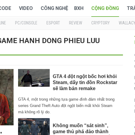
 CODE
VIDEO
CÔNG NGHỆ
BXH
CỘNG ĐỒNG
TR
INE
PC/CONSOLE
ESPORT
REVIEW
CRYPTORY
WALLAC
 : GAME HANH DONG PHIEU LUU
GTA 4 đột ngột bốc hơi khỏi
Steam, dấy tin đồn Rockstar
sẽ làm bản remake
GTA 4, một trong những tựa game đình đám nhất trong
series Grand Theft Auto đột ngột biến mất khỏi Steam
mà không rõ lý do.
Không muốn “sát sinh”,
game thủ phá đảo thành
",