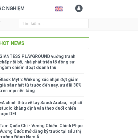
ẮC NGHIỆM
Y
HOT NEWS
GIANTESS PLAYGROUND vướng tranh
chấp nội bộ, nhà phát triển tố đồng sự
ngầm chiếm đoạt doanh thu
Black Myth: Wukong xác nhận đợt giảm
giá sâu nhất từ trước đến nay, ưu đãi 30%
trên mọi nền tảng
EA chính thức về tay Saudi Arabia, một số
studio khẳng định vẫn theo đuổi chiến
lược DEI
Tam Quốc Chí - Vương Chiến: Chinh Phục
Vương Quốc mở đăng ký trước tại sáu thị
trường Đông Nam Á