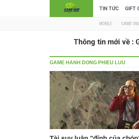
TIN TỨC
GIFT
MOBILE
GAME ONL
Thông tin mới về
GAME HANH DONG PHIEU LUU
Tài suy luận "đỉnh của chóp