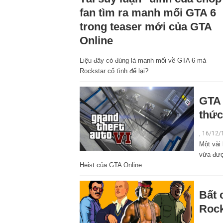
fan tìm ra manh mối GTA 6
trong teaser mới của GTA
Online
Liệu đây có đúng là manh mối về GTA 6 mà
Rockstar cố tình để lại?
GTA 
thứ
, 16/12/
Một vài
vừa đượ
Heist của GTA Online.
Bất 
Rock