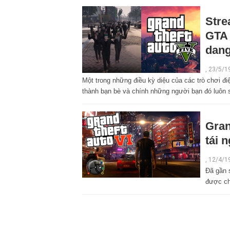
Stre
GTA 
dan
,
23/5/1
Một trong những điều kỳ diệu của các trò chơi đi
thành bạn bè và chính những người bạn đó luôn s
Gran
tái 
,
12/4/1
Đã gần 
được ch