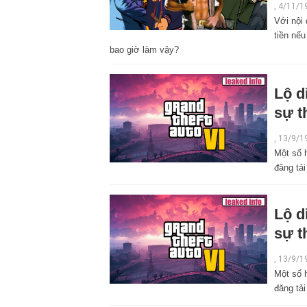
, 4/11/1
Với nội
tiền nế
bao giờ làm vậy?
Lộ d
sự t
,
13/9/1
Một số 
đăng tải
Lộ d
sự t
,
13/9/1
Một số 
đăng tải