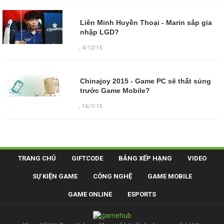
Liên Minh Huyền Thoại - Marin sắp gia
nhập LGD?
,
4/12/15
Chinajoy 2015 - Game PC sẽ thất sủng
trước Game Mobile?
,
16/7/15
TRANG CHỦ
GIFTCODE
BẢNG XẾP HẠNG
VIDEO
SỰ KIỆN GAME
CÔNG NGHỆ
GAME MOBILE
GAME ONLINE
ESPORTS