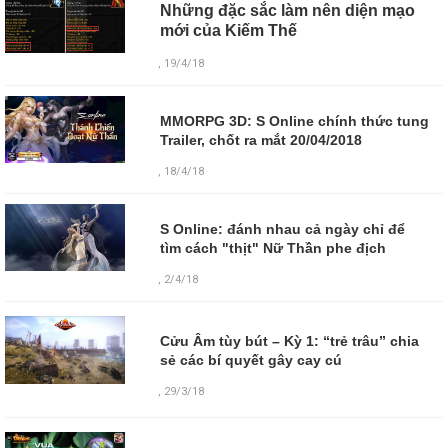
Những đặc sắc làm nên diện mạo
mới của Kiếm Thế
, 19/4/18
MMORPG 3D: S Online chính thức tung
Trailer, chốt ra mắt 20/04/2018
, 18/4/18
S Online: đánh nhau cả ngày chỉ để
tìm cách "thịt" Nữ Thần phe địch
, 2/4/18
Cửu Âm tùy bút – Kỳ 1: “trẻ trâu” chia
sẻ các bí quyết gây cay cú
,
29/3/18