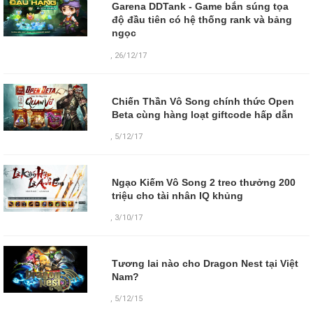
Garena DDTank - Game bắn súng tọa
độ đầu tiên có hệ thống rank và bảng
ngọc
,
26/12/17
Chiến Thần Vô Song chính thức Open
Beta cùng hàng loạt giftcode hấp dẫn
,
5/12/17
Ngạo Kiếm Vô Song 2 treo thưởng 200
triệu cho tài nhân IQ khủng
,
3/10/17
Tương lai nào cho Dragon Nest tại Việt
Nam?
,
5/12/15