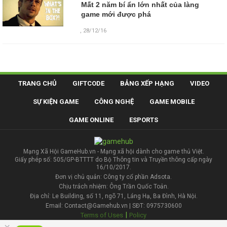
Mất 2 năm bí ẩn lớn nhất của làng
game mới được phá
,
28/12/16
TRANG CHỦ
GIFTCODE
BẢNG XẾP HẠNG
VIDEO
SỰ KIỆN GAME
CÔNG NGHỆ
GAME MOBILE
GAME ONLINE
ESPORTS
Mạng Xã Hội GameHub.vn - Mạng xã hội dành cho game thủ Việt.
Giấy phép số: 505/GP-BTTTT do Bộ Thông tin và Truyền thông cấp ngày
16/10/2017.
Đơn vị chủ quản: Công ty cổ phần Adsota.
Chịu trách nhiệm: Ông Trần Quốc Toản.
Địa chỉ: Le Building, số 11, ngõ 71, Láng Hạ, Ba Đình, Hà Nội.
Email: Contact@Gamehub.vn | SĐT: 0975730600
|
Terms of Uses
Policy