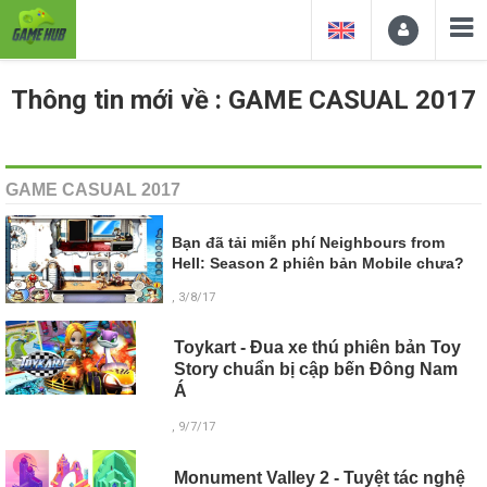
Thông tin mới về : GAME CASUAL 2017
GAME CASUAL 2017
Bạn đã tải miễn phí Neighbours from
Hell: Season 2 phiên bản Mobile chưa?
, 3/8/17
Toykart - Đua xe thú phiên bản Toy
Story chuẩn bị cập bến Đông Nam
Á
, 9/7/17
Monument Valley 2 - Tuyệt tác nghệ