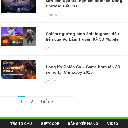
Mời bạn đọc trải nghiệm bom tấn Đông
Phương Bất Bại
,
1/8/15
Chiêm ngưỡng hình ảnh in-game đầu
tiên của Võ Lâm Truyền Kỳ 3D Mobile
,
29/7/15
Long Kỳ Chiến Ca – Game bom tấn 3D
sẽ nổ tại ChinaJoy 2015
,
29/7/15
1
2
Tiếp >
TRANG CHỦ
GIFTCODE
BẢNG XẾP HẠNG
VIDEO