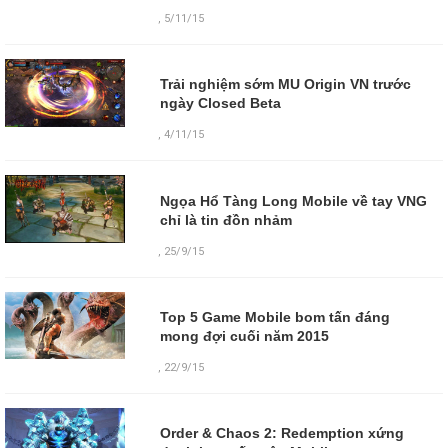
,
5/11/15
Trải nghiệm sớm MU Origin VN trước
ngày Closed Beta
,
4/11/15
Ngọa Hổ Tàng Long Mobile về tay VNG
chỉ là tin đồn nhảm
,
25/9/15
Top 5 Game Mobile bom tấn đáng
mong đợi cuối năm 2015
,
22/9/15
Order & Chaos 2: Redemption xứng