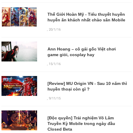
Thế Giới Hoàn Mỹ - Tiểu thuyết huyền
huyễn ăn khách nhất chào sân Mobile
,
20/1/16
Ann Hoang – cô gái gốc Việt chơi
game giỏi, cosplay hay
,
15/1/16
[Review] MU Origin VN - Sau 10 năm thì
huyền thoại còn gì ?
,
9/11/15
[Độc quyền] Trải nghiệm Võ Lâm
Truyền Kỳ Mobile trong ngày đầu
Closed Beta