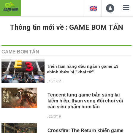
Thông tin mới về : GAME BOM TẤN
GAME BOM TẤN
Triển lãm hàng đầu ngành game E3
chính thức bị "khai tử"
, 13/12/23
Tencent tung game bắn súng lai
kiếm hiệp, tham vọng đối chọi với
các siêu phẩm bom tấn
, 25/3/19
Crossfire: The Return khiến game