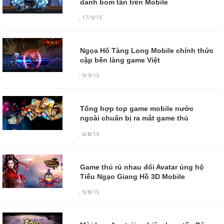
danh bom tấn trên Mobile
,
17/9/15
Ngọa Hổ Tàng Long Mobile chính thức
cập bến làng game Việt
,
9/9/15
Tổng hợp top game mobile nước
ngoài chuẩn bị ra mắt game thủ
,
6/8/15
Game thủ rủ nhau đổi Avatar ủng hộ
Tiếu Ngạo Giang Hồ 3D Mobile
,
5/8/15