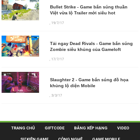
Bullet Strike - Game bắn súng thuần
Việt vừa lộ Trailer mới siêu hot
,
19/7/17
Tải ngay Dead Rivals - Game bắn súng
Zombie siêu khủng của Gameloft
,
17/7/17
Slaughter 2 - Game bắn súng đồ họa
khủng lộ diện Mobile
,
3/3/17
TRANG CHỦ
GIFTCODE
BẢNG XẾP HẠNG
VIDEO
SỰ KIỆN GAME
CÔNG NGHỆ
GAME MOBILE