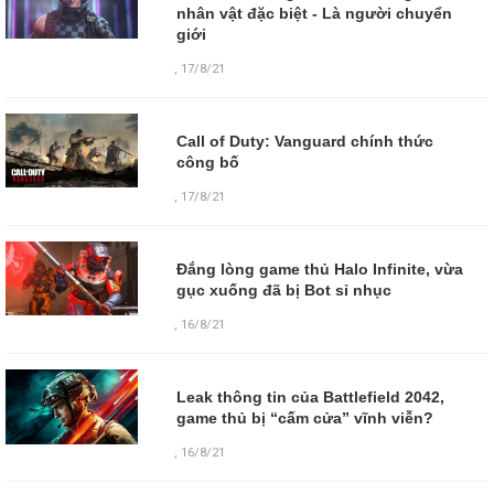
nhân vật đặc biệt - Là người chuyển
giới
,
17/8/21
Call of Duty: Vanguard chính thức
công bố
,
17/8/21
Đắng lòng game thủ Halo Infinite, vừa
gục xuống đã bị Bot sỉ nhục
,
16/8/21
Leak thông tin của Battlefield 2042,
game thủ bị “cấm cửa” vĩnh viễn?
,
16/8/21