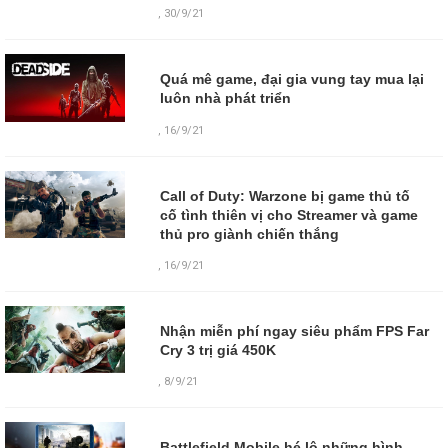
,
30/9/21
Quá mê game, đại gia vung tay mua lại
luôn nhà phát triển
,
16/9/21
Call of Duty: Warzone bị game thủ tố
cố tình thiên vị cho Streamer và game
thủ pro giành chiến thắng
,
16/9/21
Nhận miễn phí ngay siêu phẩm FPS Far
Cry 3 trị giá 450K
,
8/9/21
Battlefield Mobile hé lộ những hình