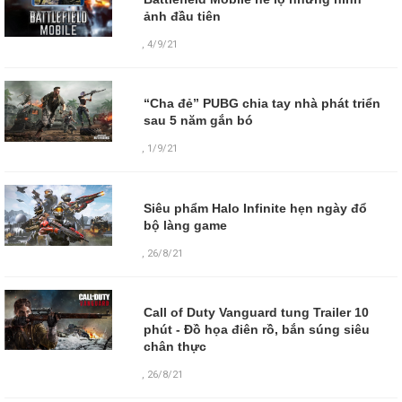
ảnh đầu tiên
,
4/9/21
“Cha đẻ” PUBG chia tay nhà phát triển
sau 5 năm gắn bó
,
1/9/21
Siêu phẩm Halo Infinite hẹn ngày đổ
bộ làng game
,
26/8/21
Call of Duty Vanguard tung Trailer 10
phút - Đồ họa điên rồ, bắn súng siêu
chân thực
,
26/8/21