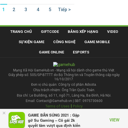
1
2
3
4
5
Tiếp >
TRANG CHỦ
GIFTCODE
BẢNG XẾP HẠNG
VIDEO
SỰ KIỆN GAME
CÔNG NGHỆ
GAME MOBILE
GAME ONLINE
ESPORTS
Mạng Xã Hội GameHub.vn - Mạng xã hội dành cho game thủ Việt.
Giấy phép số: 505/GP-BTTTT do Bộ Thông tin và Truyền thông cấp ngày
16/10/2017.
Đơn vị chủ quản: Công ty cổ phần Adsota.
Chịu trách nhiệm: Ông Trần Quốc Toản.
Địa chỉ: Le Building, số 11, ngõ 71, Láng Hạ, Ba Đình, Hà Nội.
Email: Contact@Gamehub.vn | SĐT: 0975730600
|
Terms of Uses
Policy
×
GAME BẮN SÚNG 2021 : Gặp
Liên hệ đăng bài
VIEW
gỡ Su Gaming – Cô gái 2k
quyết tâm vượt qua định kiến