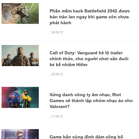
Phần mềm hack Battlefield 2042 được
bán tràn lan ngay khi game còn chưa
phát hành
,
24/8/21
Call of Duty: Vanguard hé lộ trailer
chính thức, cho người chơi săn đuổi
kẻ kế nhiệm Hitler
,
20/8/21
Xứng danh công ty âm nhạc, Riot
Games sẽ thành lập nhóm nhạc ảo cho
Valorant?
,
17/8/21
Game bắn súng đình đám công bố