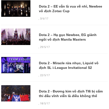
Dota 2 – EE vẫn là vua về nhì, Newbee
vô địch Zotac Cup
,
3/6/17
Dota 2 – Hạ gục Newbee, EG giành
ngôi vô địch Manila Masters
,
29/5/17
Dota 2 - Miracle rửa nhục, Liquid vô
địch SL i-League Invitational S2
,
22/5/17
Dota 2 - Đương kim vô địch TI6 bị cấm
thi đấu vĩnh viễn là điều không thể
,
18/5/17