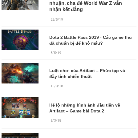
nhuận, cha đẻ World War Z vẫn
nhận kết đắng
, 22/5/19
Dota 2 Battle Pass 2019 - Các game thủ
đã chuẩn bị để khô máu?
, 8/5/19
Luật chơi của Artifact – Phức tạp và
đầy tính chiến thuật
, 10/3/18
Hé lộ những hình ảnh đầu tiên về
Artifact – Game bài Dota 2
,
9/3/18