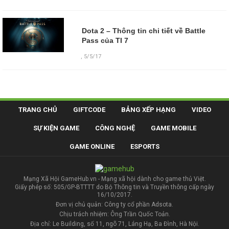
Dota 2 – Thông tin chi tiết về Battle
Pass của TI 7
,
5/5/17
TRANG CHỦ
GIFTCODE
BẢNG XẾP HẠNG
VIDEO
SỰ KIỆN GAME
CÔNG NGHỆ
GAME MOBILE
GAME ONLINE
ESPORTS
Mạng Xã Hội GameHub.vn - Mạng xã hội dành cho game thủ Việt.
Giấy phép số: 505/GP-BTTTT do Bộ Thông tin và Truyền thông cấp ngày
16/10/2017.
Đơn vị chủ quản: Công ty cổ phần Adsota.
Chịu trách nhiệm: Ông Trần Quốc Toản.
Địa chỉ: Le Building, số 11, ngõ 71, Láng Hạ, Ba Đình, Hà Nội.