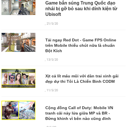
Game bắn súng Trung Quốc đạo
nhái bị gỡ bỏ sau khi dính kiện từ
Ubisoft
, 21/5/20
Tải ngay Red Dot - Game FPS Online
trên Mobile thiếu chút nữa là chuẩn
Đột Kích
, 13/5/20
Xịt cả lít máu mũi với dàn trai xinh gái
đẹp dự thi Tôi Là Chiến Binh CODM
, 11/5/20
Cộng đồng Call of Duty: Mobile VN
tranh cãi nảy lửa giữa MP và BR -
Đừng khinh vì bên nào cũng đỉnh