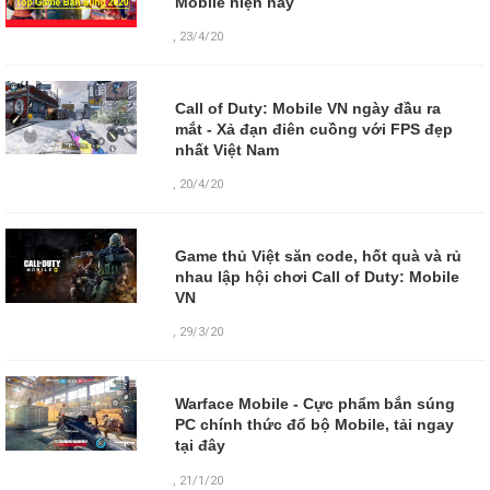
Mobile hiện nay
,
23/4/20
Call of Duty: Mobile VN ngày đầu ra
mắt - Xả đạn điên cuồng với FPS đẹp
nhất Việt Nam
,
20/4/20
Game thủ Việt săn code, hốt quà và rủ
nhau lập hội chơi Call of Duty: Mobile
VN
,
29/3/20
Warface Mobile - Cực phẩm bắn súng
PC chính thức đổ bộ Mobile, tải ngay
tại đây
,
21/1/20