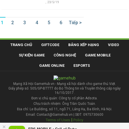
,
23/5/19
1
2
3
4
5
6
Tiếp >
TRANG CHỦ
GIFTCODE
BẢNG XẾP HẠNG
VIDEO
SỰ KIỆN GAME
CÔNG NGHỆ
GAME MOBILE
GAME ONLINE
ESPORTS
Mạng Xã Hội GameHub.vn - Mạng xã hội dành cho game thủ Việt.
Giấy phép số: 505/GP-BTTTT do Bộ Thông tin và Truyền thông cấp ngày
16/10/2017.
Đơn vị chủ quản: Công ty cổ phần Adsota.
Chịu trách nhiệm: Ông Trần Quốc Toản.
Địa chỉ: Le Building, số 11, ngõ 71, Láng Hạ, Ba Đình, Hà Nội.
Email: Contact@Gamehub.vn | SĐT: 0975730600
|
Terms of Uses
Policy
×
FPS MOBILE : Call of Duty: