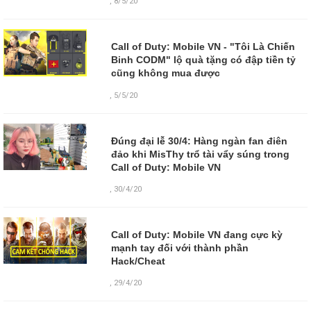
,
8/5/20
Call of Duty: Mobile VN - "Tôi Là Chiến
Binh CODM" lộ quà tặng có đập tiền tỷ
cũng không mua được
,
5/5/20
Đúng đại lễ 30/4: Hàng ngàn fan điên
đảo khi MisThy trổ tài vẩy súng trong
Call of Duty: Mobile VN
,
30/4/20
Call of Duty: Mobile VN đang cực kỳ
mạnh tay đối với thành phần
Hack/Cheat
,
29/4/20