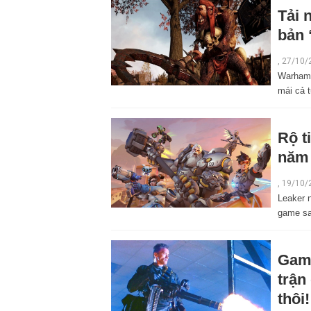
Tải 
bản 
,
27/10/
Warhamm
mái cả 
Rộ t
năm
,
19/10/
Leaker n
game sa
Game
trận
thôi!