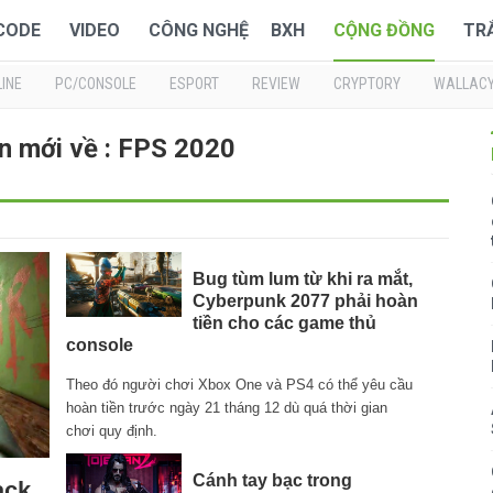
 CODE
VIDEO
CÔNG NGHỆ
BXH
CỘNG ĐỒNG
TR
INE
PC/CONSOLE
ESPORT
REVIEW
CRYPTORY
WALLAC
n mới về : FPS 2020
Bug tùm lum từ khi ra mắt,
Cyberpunk 2077 phải hoàn
tiền cho các game thủ
console
Theo đó người chơi Xbox One và PS4 có thể yêu cầu
hoàn tiền trước ngày 21 tháng 12 dù quá thời gian
chơi quy định.
Cánh tay bạc trong
ack