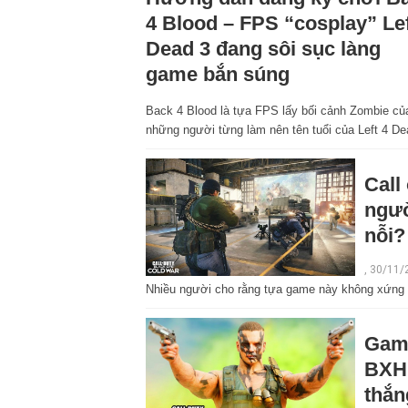
4 Blood – FPS “cosplay” Lef
Dead 3 đang sôi sục làng
game bắn súng
Back 4 Blood là tựa FPS lấy bối cảnh Zombie củ
những người từng làm nên tên tuổi của Left 4 De
Call
ngườ
nỗi?
, 30/11/
Nhiều người cho rằng tựa game này không xứng đ
Game
BXH 
thắn