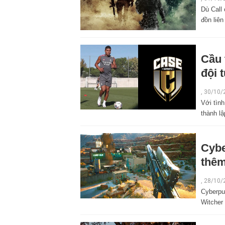
Dù Call
đồn liên
Cầu 
đội 
,
30/10/
Với tìn
thành l
Cybe
thêm
,
28/10/
Cyberpu
Witcher 