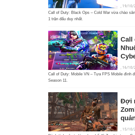
,
19/10/
Call of Duty: Black Ops – Cold War vừa chào sân 
1 trận đấu duy nhất.
Call
Nhuộ
Cybe
,
16/10/
Call of Duty: Mobile VN – Tựa FPS Mobile đình 
Season 11.
Đợi 
Zomb
quản
,
15/10/