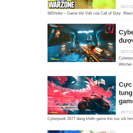
, 23/11/
99Shrike – Game thủ Việt của Call of Duty: Wa
Cybe
được
,
23/11/
Cyberpu
Witcher 
Cực
tung
gam
,
20/11/
Cyberpunk 2077 đang khiến game thủ sục sôi hơn