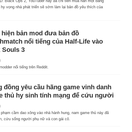
oD: Black Ops 2, YouTuber này đã chi tiền mua hẳn một bảng
hy vọng nhà phát triển sẽ sớm làm lại bản đồ yêu thích của
 hiện bản mod đưa bản đồ
hmatch nổi tiếng của Half-Life vào
 Souls 3
0
modder nổi tiếng trên Reddit.
 đồng yêu cầu hãng game vinh danh
 thủ hy sinh tính mạng để cứu người
0
i phạm cầm dao xông vào nhà hành hung, nam game thủ này đã
n, cứu sống người phụ nữ và con gái cô.