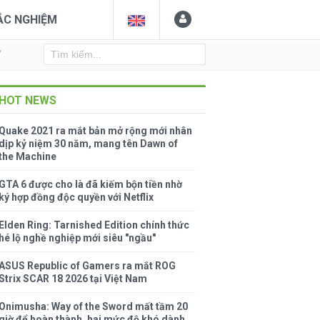
ẮC NGHIỆM
Y
HOT NEWS
Quake 2021 ra mắt bản mở rộng mới nhân
dịp kỷ niệm 30 năm, mang tên Dawn of
the Machine
GTA 6 được cho là đã kiếm bộn tiền nhờ
ký hợp đồng độc quyền với Netflix
Elden Ring: Tarnished Edition chính thức
hé lộ nghề nghiệp mới siêu "ngầu"
ASUS Republic of Gamers ra mắt ROG
Strix SCAR 18 2026 tại Việt Nam
Onimusha: Way of the Sword mất tầm 20
giờ để hoàn thành, hai mức độ khó dành