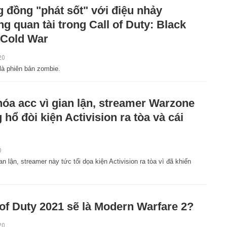
 đồng "phát sốt" với điệu nhảy
ng quan tài trong Call of Duty: Black
Cold War
20
 là phiên bản zombie.
hóa acc vì gian lận, streamer Warzone
 hổ đòi kiện Activision ra tòa và cái
0
n lận, streamer này tức tối dọa kiện Activision ra tòa vì đã khiến
 of Duty 2021 sẽ là Modern Warfare 2?
20