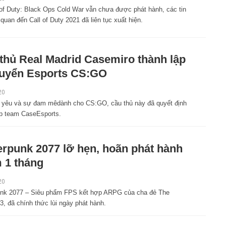
 of Duty: Black Ops Cold War vẫn chưa được phát hành, các tin
 quan đến Call of Duty 2021 đã liên tục xuất hiện.
thủ Real Madrid Casemiro thành lập
tuyển Esports CS:GO
20
h yêu và sự đam mêdành cho CS:GO, cầu thủ này đã quyết định
ập team CaseEsports.
rpunk 2077 lỡ hẹn, hoãn phát hành
 1 tháng
20
nk 2077 – Siêu phẩm FPS kết hợp ARPG của cha đẻ The
3, đã chính thức lùi ngày phát hành.