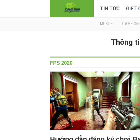
TIN TỨC
GIFT
MOBILE
GAME ONL
Thông ti
FPS 2020
Hướng dẫn đăng ký chơi B