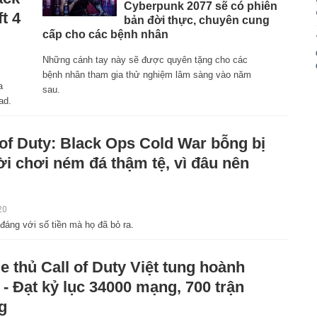
Cyberpunk 2077 sẽ có phiên
t 4
bản đời thực, chuyên cung
cấp cho các bệnh nhân
Những cánh tay này sẽ được quyên tặng cho các
bệnh nhân tham gia thử nghiệm lâm sàng vào năm
a
sau.
ad.
 of Duty: Black Ops Cold War bỗng bị
i chơi ném đá thậm tệ, vì đâu nên
20
áng với số tiền mà họ đã bỏ ra.
 thủ Call of Duty Việt tung hoành
- Đạt kỷ lục 34000 mạng, 700 trận
g