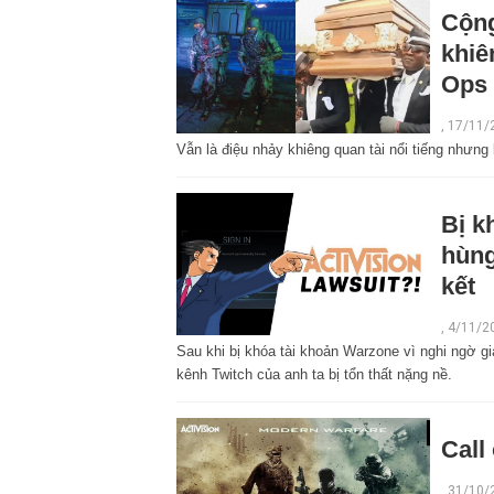
Cộng
khiê
Ops 
,
17/11/
Vẫn là điệu nhảy khiêng quan tài nổi tiếng nhưng
Bị k
hùng
kết
,
4/11/2
Sau khi bị khóa tài khoản Warzone vì nghi ngờ gia
kênh Twitch của anh ta bị tổn thất nặng nề.
Call
,
31/10/