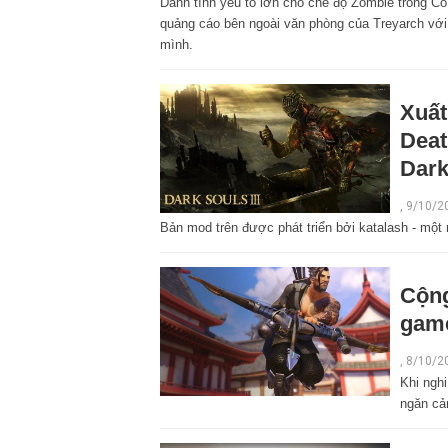
Dành tình yêu to lớn cho chế độ Zombie trong C
quảng cáo bên ngoài văn phòng của Treyarch với 
mình.
Xuất
Deat
Dark
,
9/10/2
Bản mod trên được phát triển bởi katalash - một 
Cộng
game
,
8/10/2
Khi ngh
ngăn cả