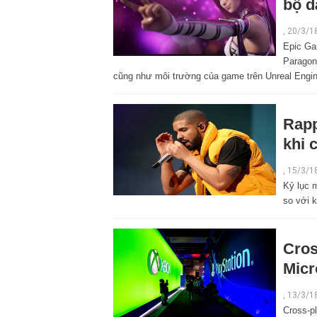
bộ d
,
20/3/1
Epic Gam
Paragon v
cũng như môi trường của game trên Unreal Engin
Rappe
khi 
,
15/3/1
Kỷ lục 
so với 
Cros
Micr
,
13/3/1
Cross-p