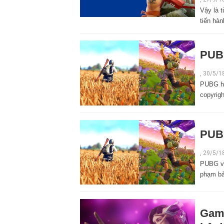
Vậy là t
tiến hàn
PUBG
,
30/5/1
PUBG has
copyrigh
PUBG
,
29/5/1
PUBG vừ
phạm bả
Game 