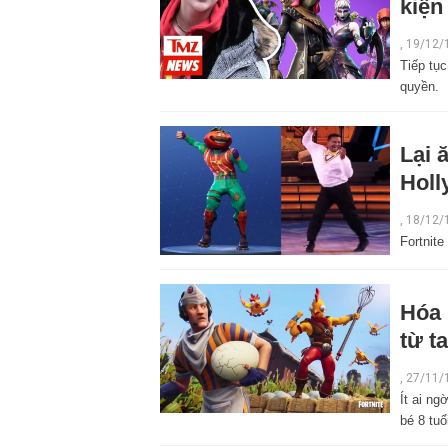
kiện 
,
19/12/
Tiếp tục
quyền.
Lại 
Holl
,
18/12/
Fortnite
Hóa 
từ t
,
27/11/
Ít ai ng
bé 8 tuổ