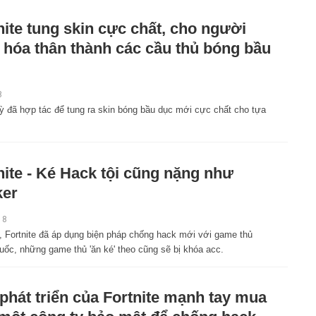
nite tung skin cực chất, cho người
 hóa thân thành các cầu thủ bóng bầu
8
ỳ đã hợp tác để tung ra skin bóng bầu dục mới cực chất cho tựa
nite - Ké Hack tội cũng nặng như
ker
18
, Fortnite đã áp dụng biện pháp chống hack mới với game thủ
uốc, những game thủ 'ăn ké' theo cũng sẽ bị khóa acc.
phát triển của Fortnite mạnh tay mua