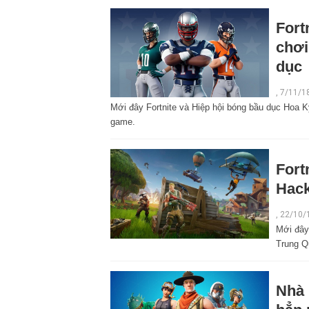
Fort
chơi
dục
,
7/11/1
Mới đây Fortnite và Hiệp hội bóng bầu dục Hoa K
game.
Fort
Hac
,
22/10/
Mới đây
Trung Q
Nhà 