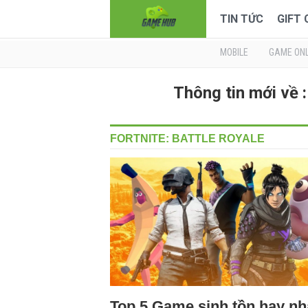
TIN TỨC
GIFT
MOBILE
GAME ONL
Thông tin mới về
FORTNITE: BATTLE ROYALE
Top 5 Game sinh tồn hay nh