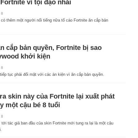
Fortnite vì tội đạo nhái
18
 có thêm một người nổi tiếng nữa tố cáo Fortnite ăn cắp bản
ăn cắp bản quyền, Fortnite bị sao
ywood khởi kiện
18
 tiếp tục phải đối mặt với các án kiện vì ăn cắp bản quyền.
ra skin này của Fortnite lại xuất phát
ay một cậu bé 8 tuổi
18
ờ tới tác giả ban đầu của skin Fortnite mới tung ra lại là một cậu
i.