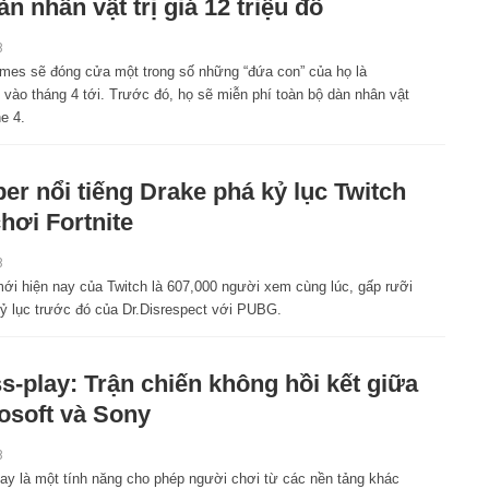
àn nhân vật trị giá 12 triệu đô
8
es sẽ đóng cửa một trong số những “đứa con” của họ là
ào tháng 4 tới. Trước đó, họ sẽ miễn phí toàn bộ dàn nhân vật
e 4.
r nổi tiếng Drake phá kỷ lục Twitch
chơi Fortnite
8
mới hiện nay của Twitch là 607,000 người xem cùng lúc, gấp rưỡi
kỷ lục trước đó của Dr.Disrespect với PUBG.
s-play: Trận chiến không hồi kết giữa
osoft và Sony
8
lay là một tính năng cho phép người chơi từ các nền tảng khác