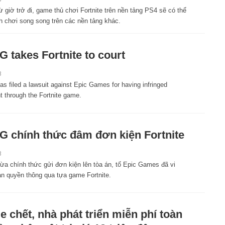
ừ giờ trở đi, game thủ chơi Fortnite trên nền tảng PS4 sẽ có thể
h chơi song song trên các nền tảng khác.
 takes Fortnite to court
8
 filed a lawsuit against Epic Games for having infringed
t through the Fortnite game.
 chính thức đâm đơn kiện Fortnite
8
a chính thức gửi đơn kiện lên tòa án, tố Epic Games đã vi
n quyền thông qua tựa game Fortnite.
chết, nhà phát triển miễn phí toàn