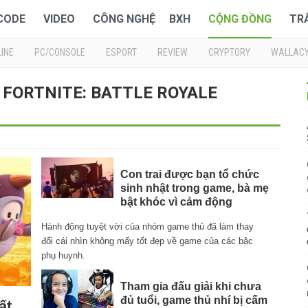
 CODE
VIDEO
CÔNG NGHỆ
BXH
CỘNG ĐỒNG
TR
INE
PC/CONSOLE
ESPORT
REVIEW
CRYPTORY
WALLAC
 : FORTNITE: BATTLE ROYALE
Con trai được bạn tổ chức
sinh nhật trong game, bà mẹ
bật khóc vì cảm động
Hành động tuyệt vời của nhóm game thủ đã làm thay
đổi cái nhìn không mấy tốt đẹp về game của các bậc
phụ huynh.
Tham gia đấu giải khi chưa
đủ tuổi, game thủ nhí bị cấm
ất