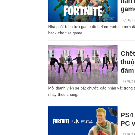
hẳn 
gam
,
9/10/1
Nhà phát triển tựa game đình đám Fortnite mới 
hack cho tựa game.
Chết
thuộ
đám
,
28/9/1
Mỗi thành viên sẽ bắt chước các nhân vật trong 
nhảy theo chúng.
PS4 
PC v
,
27/9/1