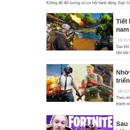
Không để đối tượng có cơ hội hành động, Epic G
Tiết
nam 
,
15/11/
Sau khi 
tiền bồi
Nhờ 
triể
,
28/12/
Theo như
thành mộ
Sau 