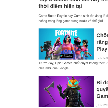
thời điểm hiện tại
Game Battle Royale hay Game sinh tồn đang là 
hoàng trong làng game trong nước và thế giới.
Chốn
răng
Play
, 22/4/2
Trước đây, Epic Games nhất quyết không thèm đư
chia 30% của Google.
Bị d
quyề
Gam
, 10/12/