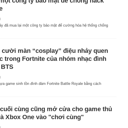
một công ty bảo mật để chống hack
e
8
đây đã mua lại một công ty bảo mật để cường hóa hệ thống chống
 cười màn “cosplay” điệu nhảy quen
c trong Fortnite của nhóm nhạc đình
 BTS
8
tựa game sinh tồn đình đám Fortnite Battle Royale bằng cách
cuối cùng cũng mở cửa cho game thủ
à Xbox One vào "chơi cùng"
8