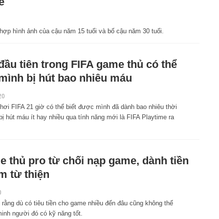
e
1
hợp hình ảnh của cậu năm 15 tuổi và bố cậu năm 30 tuổi.
đầu tiên trong FIFA game thủ có thể
 mình bị hút bao nhiêu máu
20
hơi FIFA 21 giờ có thể biết được mình đã dành bao nhiêu thời
bị hút máu ít hay nhiều qua tính năng mới là FIFA Playtime ra
 thủ pro từ chối nạp game, dành tiền
àm từ thiện
0
 rằng dù có tiêu tiền cho game nhiều đến đâu cũng không thể
inh người đó có kỹ năng tốt.