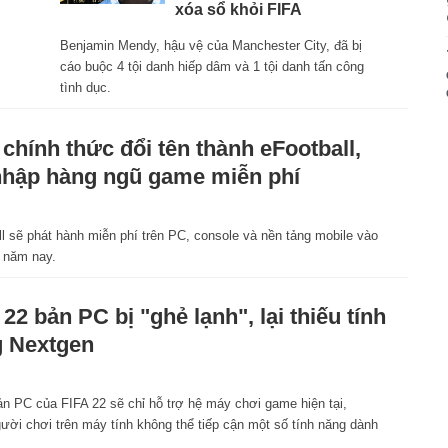
xóa sổ khỏi FIFA
Benjamin Mendy, hậu vệ của Manchester City, đã bị
cáo buộc 4 tội danh hiếp dâm và 1 tội danh tấn công
tình dục.
chính thức đổi tên thành eFootball,
nhập hàng ngũ game miễn phí
1
l sẽ phát hành miễn phí trên PC, console và nền tảng mobile vào
 năm nay.
 22 bản PC bị "ghẻ lạnh", lại thiếu tính
 Nextgen
1
ản PC của FIFA 22 sẽ chỉ hỗ trợ hệ máy chơi game hiện tại,
ười chơi trên máy tính không thể tiếp cận một số tính năng dành