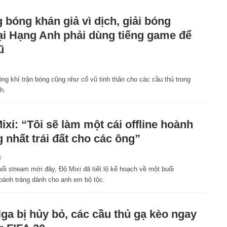
 bóng khán giả vì dịch, giải bóng
i Hạng Anh phải dùng tiếng game để
ũ
g khí trận bóng cũng như cổ vũ tinh thân cho các cầu thủ trong
h.
ixi: “Tôi sẽ làm một cái offline hoành
g nhất trái đất cho các ông”
0
ổi stream mới đây, Độ Mixi đã tiết lộ kế hoạch về một buổi
hoành tráng dành cho anh em bộ tộc.
iga bị hủy bỏ, các cầu thủ gạ kèo ngay