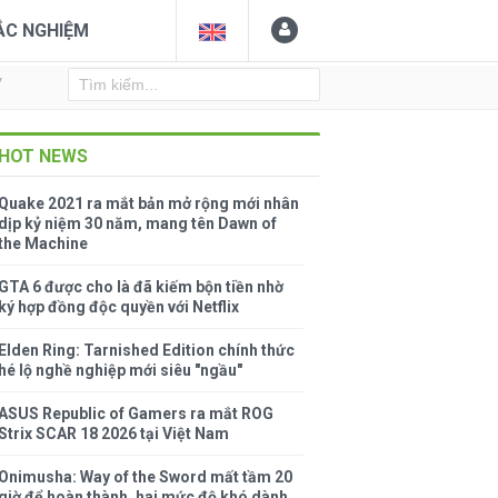
ẮC NGHIỆM
Y
HOT NEWS
Quake 2021 ra mắt bản mở rộng mới nhân
dịp kỷ niệm 30 năm, mang tên Dawn of
the Machine
GTA 6 được cho là đã kiếm bộn tiền nhờ
ký hợp đồng độc quyền với Netflix
Elden Ring: Tarnished Edition chính thức
hé lộ nghề nghiệp mới siêu "ngầu"
ASUS Republic of Gamers ra mắt ROG
Strix SCAR 18 2026 tại Việt Nam
Onimusha: Way of the Sword mất tầm 20
giờ để hoàn thành, hai mức độ khó dành