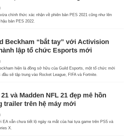
0
vừa chính thức xác nhận về phiên bản PES 2021 cũng như lên
ề hậu bản PES 2022.
d Beckham “bắt tay” với Activision
hành lập tổ chức Esports mới
0
eckham hiện là đồng sở hữu của Guild Esports, một tổ chức mới
 đầu sẽ tập trung vào Rocket League, FIFA và Fortnite.
 21 và Madden NFL 21 đẹp mê hồn
g trailer trên hệ máy mới
0
i EA vẫn chưa tiết lộ ngày ra mắt của hai tựa game trên PS5 và
ries X.