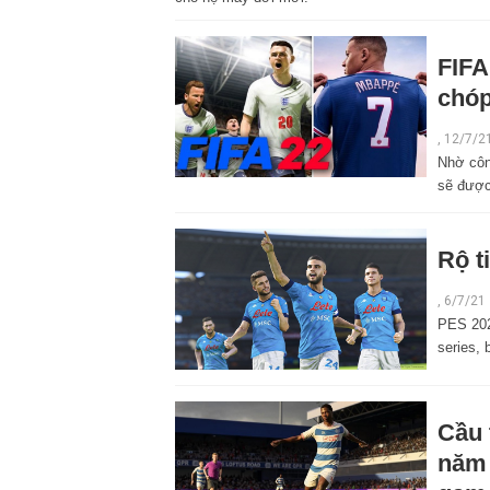
FIFA
chóp
,
12/7/2
Nhờ côn
sẽ được
Rộ t
,
6/7/21
PES 202
series, 
Cầu 
năm 