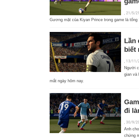
gam
,
21/5/2
Gương mặt của Kiyan Prince trong game là tổng 
Lần 
biết
,
13/11/
Người c
gian và 
mắt ngày hôm nay.
Game
đi l
,
30/9/2
Anh cho
chứng m