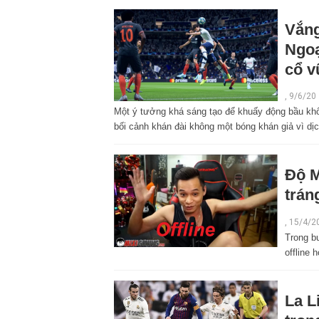
Vắng
Ngoạ
cổ v
,
9/6/20
Một ý tưởng khá sáng tạo để khuấy động bầu khôn
bối cảnh khán đài không một bóng khán giả vì dịc
Độ M
trán
,
15/4/2
Trong bu
offline 
La L