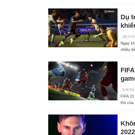
Dụ t
khiế
,
28/9/2
Ngay kh
nhiều d
FIFA
game
,
5/8/20
FIFA 21
thủ của
Khôn
2022