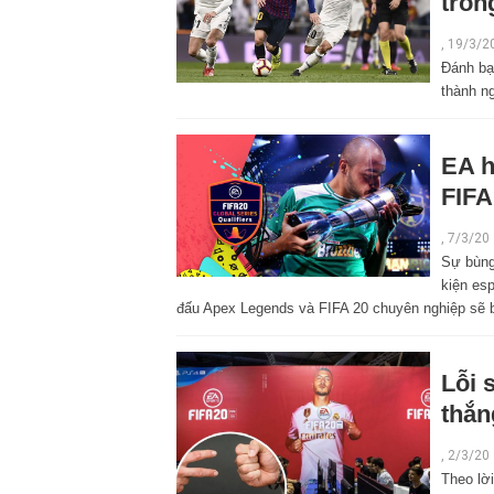
tron
,
19/3/2
Đánh bại
thành ng
EA h
FIFA
,
7/3/20
Sự bùng
kiện esp
đấu Apex Legends và FIFA 20 chuyên nghiệp sẽ bị
Lỗi 
thắn
,
2/3/20
Theo lời