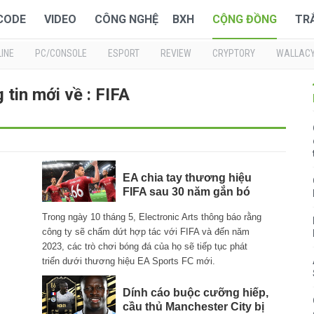
 CODE
VIDEO
CÔNG NGHỆ
BXH
CỘNG ĐỒNG
TR
INE
PC/CONSOLE
ESPORT
REVIEW
CRYPTORY
WALLAC
 tin mới về : FIFA
EA chia tay thương hiệu
FIFA sau 30 năm gắn bó
Trong ngày 10 tháng 5, Electronic Arts thông báo rằng
công ty sẽ chấm dứt hợp tác với FIFA và đến năm
2023, các trò chơi bóng đá của họ sẽ tiếp tục phát
triển dưới thương hiệu EA Sports FC mới.
Dính cáo buộc cưỡng hiếp,
cầu thủ Manchester City bị