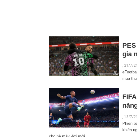
PES 
gia 
, 21/7/2
eFootbal
mùa thu
FIFA
năng
, 13/7/2
Phiên b
khiến ng
cho hệ máy đời mới.