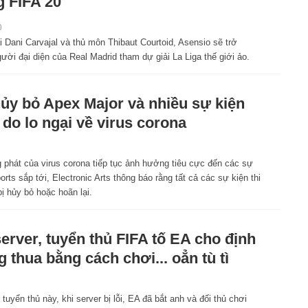
g FIFA 20
0
 Dani Carvajal và thủ môn Thibaut Courtoid, Asensio sẽ trở
ười đại diện của Real Madrid tham dự giải La Liga thế giới ảo.
ủy bỏ Apex Major và nhiều sự kiện
 do lo ngại về virus corona
 phát của virus corona tiếp tục ảnh hưởng tiêu cực đến các sự
orts sắp tới, Electronic Arts thông báo rằng tất cả các sự kiện thi
 hủy bỏ hoặc hoãn lại.
server, tuyển thủ FIFA tố EA cho định
g thua bằng cách chơi... oẳn tù tì
 tuyển thủ này, khi server bị lỗi, EA đã bắt anh và đối thủ chơi