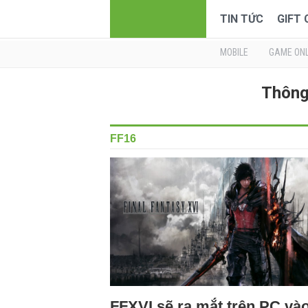
TIN TỨC
GIFT
MOBILE
GAME ONL
Thông 
FF16
FFXVI sẽ ra mắt trên PC và