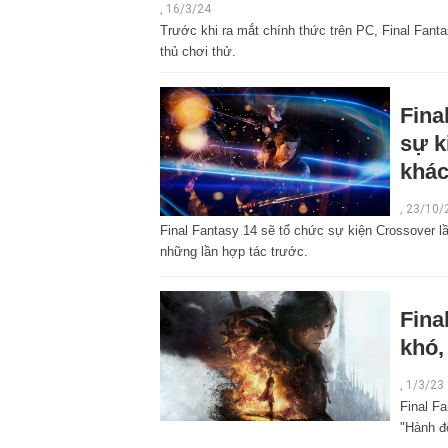
, 16/3/24
Trước khi ra mắt chính thức trên PC, Final Fan
thủ chơi thử.
Fina
sự k
khác
,
23/10/
Final Fantasy 14 sẽ tổ chức sự kiện Crossover l
những lần hợp tác trước.
Fina
khó,
,
1/3/23
Final Fa
"Hành đ