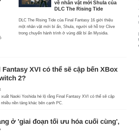
về nhân vật mới Shula của
DLC The Rising Tide
DLC The Rising Tide của Final Fantasy 16 giới thiệu
một nhân vật mới bí ẩn, Shula, người sẽ hỗ trợ Clive
trong chuyến hành trình ở vùng đất bí ẩn Mysidia.
ó
l Fantasy XVI có thể sẽ cập bến XBox
witch 2?
4
 xuất Naoki Yoshida hé lộ rằng Final Fantasy XVI có thể sẽ cập
n nhiều nền tảng khác bên cạnh PC.
ng ở 'giai đoạn tối ưu hóa cuối cùng',
y