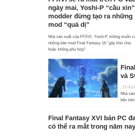
ngày mai, Yoshi-P “cầu xin”
modder đừng tạo ra những
mod “quá dị”
Nhà sản xuất của FFXVI, Yoshi-P, không muốn c
những bản mod Final Fantasy 16 "gây khó chịu
hoặc không phù hợp".
Fina
và S
, 27/3/2
Nhà sản
bến trê
Final Fantasy XVI bản PC đa
có thể ra mắt trong năm na