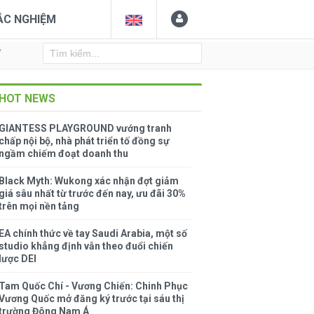
ẮC NGHIỆM
Y
HOT NEWS
GIANTESS PLAYGROUND vướng tranh
chấp nội bộ, nhà phát triển tố đồng sự
ngầm chiếm đoạt doanh thu
Black Myth: Wukong xác nhận đợt giảm
giá sâu nhất từ trước đến nay, ưu đãi 30%
trên mọi nền tảng
EA chính thức về tay Saudi Arabia, một số
studio khẳng định vẫn theo đuổi chiến
lược DEI
Tam Quốc Chí - Vương Chiến: Chinh Phục
Vương Quốc mở đăng ký trước tại sáu thị
trường Đông Nam Á