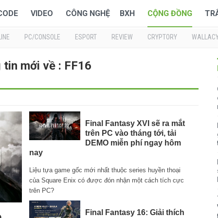
 CODE
VIDEO
CÔNG NGHỆ
BXH
CỘNG ĐỒNG
TR
INE
PC/CONSOLE
ESPORT
REVIEW
CRYPTORY
WALLAC
tin mới về : FF16
Final Fantasy XVI sẽ ra mắt
trên PC vào tháng tới, tải
DEMO miễn phí ngay hôm
nay
Liệu tựa game gốc mới nhất thuộc series huyền thoại
của Square Enix có được đón nhận một cách tích cực
trên PC?
Final Fantasy 16: Giải thích
o