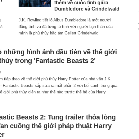
thêm về cuộc tình giữa
Dumbledore và Grindelwald
J.K. Rowling tiết lộ Albus Dumbledore là một người
m
đồng tính và đã từng tỏ tình với người bạn thân của
hà
mình là phù thủy hắc ám Gellert Grindelwald.
ộ những hình ảnh đầu tiên về thế giới
thủy trong 'Fantastic Beasts 2'
8
m tiếp theo về thế giới phù thủy Harry Potter của nhà văn J.K.
- Fantastic Beasts sắp sửa ra mắt phần 2 với bối cảnh trong quá
 giới phù thủy diễn ra như thế nào trước thế hệ của Harry
astic Beasts 2: Tung trailer thỏa lòng
fan cuồng thế giới pháp thuật Harry
er