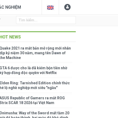
ẮC NGHIỆM
Y
HOT NEWS
Quake 2021 ra mắt bản mở rộng mới nhân
dịp kỷ niệm 30 năm, mang tên Dawn of
the Machine
GTA 6 được cho là đã kiếm bộn tiền nhờ
ký hợp đồng độc quyền với Netflix
Elden Ring: Tarnished Edition chính thức
hé lộ nghề nghiệp mới siêu "ngầu"
ASUS Republic of Gamers ra mắt ROG
Strix SCAR 18 2026 tại Việt Nam
Onimusha: Way of the Sword mất tầm 20
giờ để hoàn thành, hai mức độ khó dành