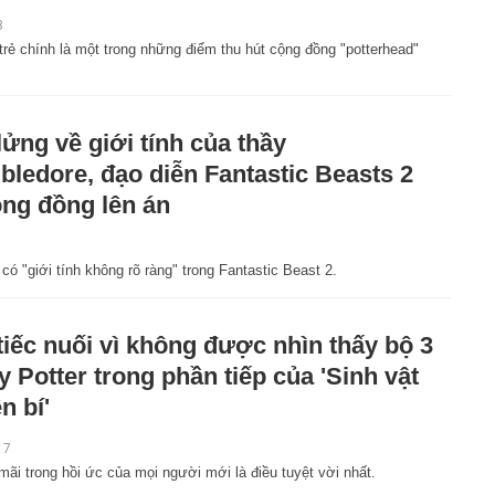
8
trẻ chính là một trong những điểm thu hút cộng đồng "potterhead"
lửng về giới tính của thầy
ledore, đạo diễn Fantastic Beasts 2
ộng đồng lên án
ó "giới tính không rõ ràng" trong Fantastic Beast 2.
tiếc nuối vì không được nhìn thấy bộ 3
y Potter trong phần tiếp của 'Sinh vật
n bí'
17
ở mãi trong hồi ức của mọi người mới là điều tuyệt vời nhất.