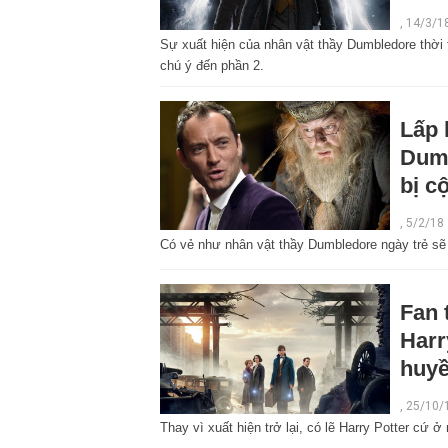
, 14/3/1
Sự xuất hiện của nhân vật thầy Dumbledore thời 
chú ý đến phần 2.
Lấp 
Dumb
bị c
,
5/2/18
Có vẻ như nhân vật thầy Dumbledore ngày trẻ sẽ c
Fan 
Harr
huyề
,
25/10/
Thay vì xuất hiện trở lại, có lẽ Harry Potter cứ 