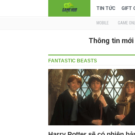
TIN TỨC
GIFT
MOBILE
GAME ONL
Thông tin mớ
FANTASTIC BEASTS
Harry Potter sẽ có phiên bả