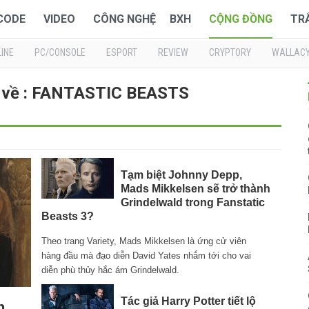
 CODE
VIDEO
CÔNG NGHỆ
BXH
CỘNG ĐỒNG
TR
INE
PC/CONSOLE
ESPORT
REVIEW
CRYPTORY
WALLAC
i về : FANTASTIC BEASTS
Tạm biệt Johnny Depp,
Mads Mikkelsen sẽ trở thành
Grindelwald trong Fanstatic
Beasts 3?
Theo trang Variety, Mads Mikkelsen là ứng cử viên
hàng đầu mà đạo diễn David Yates nhắm tới cho vai
diễn phù thủy hắc ám Grindelwald.
Tác giả Harry Potter tiết lộ
n