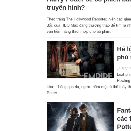
truyền hình?
Theo trang The Hollywood Reporter, hiện các giá
đốc của HBO Max đang thương thảo để tìm ra n
văn tiềm năng thích hợp cho bộ phim.
Hé l
phù 
, 13/7/1
Loạt phi
Rowling 
khứ. Thông qua đó, người hâm mộ có thể thấy thế
Potter.
Fant
các 
Pott