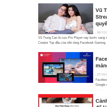
Vũ T
Stre
quyế
,
30/12/
Vũ Trung Cao là cựu Pro Player nay bước sang n
Creator Top đầu của nền tảng Facebook Gaming.
Face
mản
,
27/10/
Faceboo
Google 
Cảnh