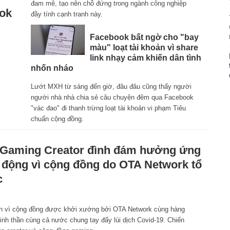
đam mê, tạo nên chỗ đứng trong ngành công nghiệp
ook
đầy tính cạnh tranh này.
Facebook bất ngờ cho "bay
màu" loạt tài khoản vì share
link nhạy cảm khiến dân tình
nhốn nháo
Lướt MXH từ sáng đến giờ, đâu đâu cũng thấy người
người nhà nhà chia sẻ câu chuyện đêm qua Facebook
"vác đao" đi thanh trừng loạt tài khoản vi phạm Tiêu
chuẩn cộng đồng.
Gaming Creator đình đám hưởng ứng
 động vì cộng đồng do OTA Network tổ
c
1
dịch vì cộng đồng được khởi xướng bởi OTA Network cùng hàng
nh thần cùng cả nước chung tay đẩy lùi dịch Covid-19. Chiến