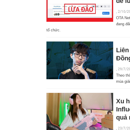
để l
,
2/10/2
OTA Net
đang đấ
tổ chức.
Liên
Đồng
,
29/7/2
Theo th
mùa giải
Xu h
Infl
quả 
,
23/7/2