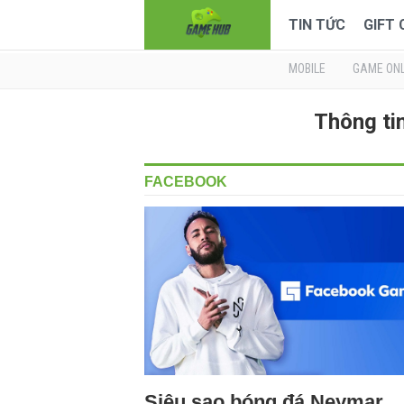
TIN TỨC
GIFT
MOBILE
GAME ONL
Thông ti
FACEBOOK
Siêu sao bóng đá Neymar