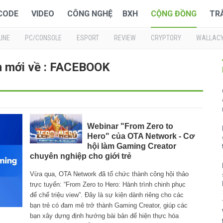
 CODE
VIDEO
CÔNG NGHỆ
BXH
CỘNG ĐỒNG
TR
INE
PC/CONSOLE
ESPORT
REVIEW
CRYPTORY
WALLAC
n mới về : FACEBOOK
Webinar "From Zero to
Hero" của OTA Network - Cơ
hội làm Gaming Creator
chuyên nghiệp cho giới trẻ
Vừa qua, OTA Network đã tổ chức thành công hội thảo
trực tuyến: “From Zero to Hero: Hành trình chinh phục
đế chế triệu view”. Đây là sự kiện dành riêng cho các
bạn trẻ có đam mê trở thành Gaming Creator, giúp các
bạn xây dựng định hướng bài bản để hiện thực hóa