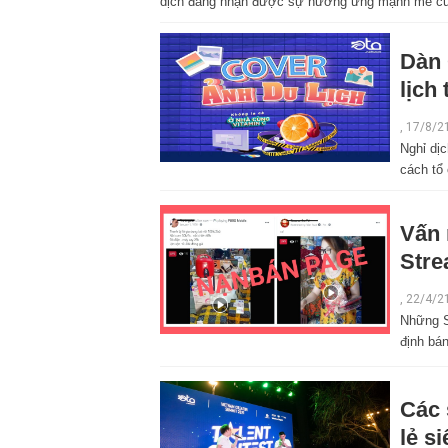
dịch đang nhận được sự hưởng ứng mạnh mẽ của
Dàn 
lịch
, 17/8/2
Nghỉ dị
cách tổ 
Vấn 
Stre
,
22/4/2
Những S
định bán
Các 
lẻ s