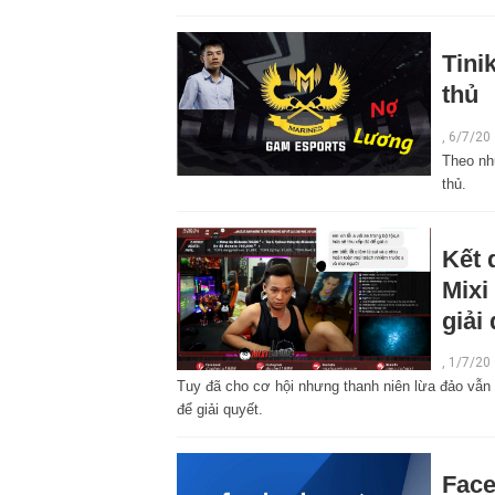
Tini
thủ
,
6/7/20
Theo nh
thủ.
Kết 
Mixi
giải
,
1/7/20
Tuy đã cho cơ hội nhưng thanh niên lừa đảo vẫn k
để giải quyết.
Face