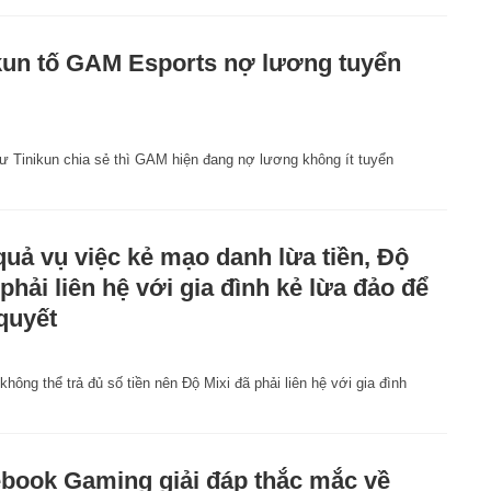
kun tố GAM Esports nợ lương tuyển
ư Tinikun chia sẻ thì GAM hiện đang nợ lương không ít tuyển
quả vụ việc kẻ mạo danh lừa tiền, Độ
 phải liên hệ với gia đình kẻ lừa đảo để
 quyết
hông thể trả đủ số tiền nên Độ Mixi đã phải liên hệ với gia đình
book Gaming giải đáp thắc mắc về