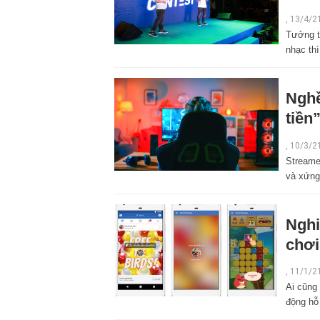
,
13/4/2
Tưởng t
nhạc thì
Nghề
tiền
,
10/3/2
Streamer
và xứng
Nghi
chơi
,
11/1/2
Ai cũng
động hỗ