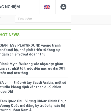
ẮC NGHIỆM
Y
HOT NEWS
GIANTESS PLAYGROUND vướng tranh
chấp nội bộ, nhà phát triển tố đồng sự
ngầm chiếm đoạt doanh thu
Black Myth: Wukong xác nhận đợt giảm
giá sâu nhất từ trước đến nay, ưu đãi 30%
trên mọi nền tảng
EA chính thức về tay Saudi Arabia, một số
studio khẳng định vẫn theo đuổi chiến
lược DEI
Tam Quốc Chí - Vương Chiến: Chinh Phục
Vương Quốc mở đăng ký trước tại sáu thị
trường Đông Nam Á