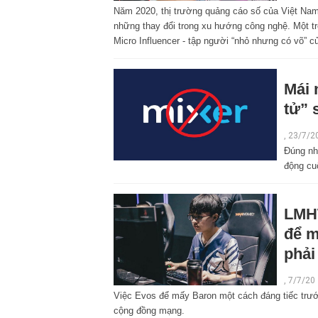
Năm 2020, thị trường quảng cáo số của Việt Nam
những thay đổi trong xu hướng công nghệ. Một t
Micro Influencer - tập người “nhỏ nhưng có võ” c
Mái 
tử” 
,
23/7/2
Đúng nh
động cu
LMHT
để m
phải
,
7/7/20
Việc Evos để mấy Baron một cách đáng tiếc trước
cộng đồng mạng.