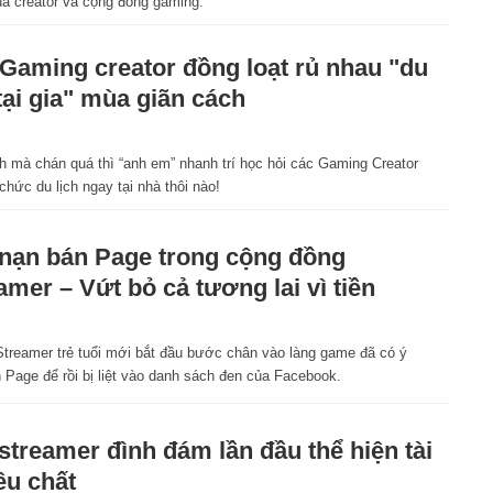
 creator và cộng đồng gaming.
Gaming creator đồng loạt rủ nhau "du
 tại gia" mùa giãn cách
1
ch mà chán quá thì “anh em” nhanh trí học hỏi các Gaming Creator
chức du lịch ngay tại nhà thôi nào!
nạn bán Page trong cộng đồng
amer – Vứt bỏ cả tương lai vì tiền
1
treamer trẻ tuổi mới bắt đầu bước chân vào làng game đã có ý
 Page để rồi bị liệt vào danh sách đen của Facebook.
streamer đình đám lần đầu thể hiện tài
iêu chất