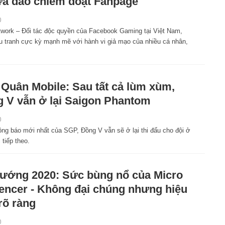
ừa đảo chiếm đoạt Fanpage
0
work – Đối tác độc quyền của Facebook Gaming tại Việt Nam,
u tranh cực kỳ mạnh mẽ với hành vi giả mạo của nhiều cá nhân,
 Quân Mobile: Sau tất cả lùm xùm,
 V vẫn ở lại Saigon Phantom
0
ông báo mới nhất của SGP, Đồng V vẫn sẽ ở lại thi đấu cho đội ở
 tiếp theo.
ướng 2020: Sức bùng nổ của Micro
uencer - Không đại chúng nhưng hiệu
rõ ràng
0