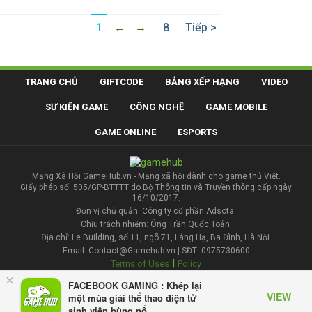
1
←
→
8
Tiếp >
TRANG CHỦ
GIFTCODE
BẢNG XẾP HẠNG
VIDEO
SỰ KIỆN GAME
CÔNG NGHỆ
GAME MOBILE
GAME ONLINE
ESPORTS
Mạng Xã Hội GameHub.vn - Mạng xã hội dành cho game thủ Việt.
Giấy phép số: 505/GP-BTTTT do Bộ Thông tin và Truyền thông cấp ngày
16/10/2017.
Đơn vị chủ quản: Công ty cổ phần Adsota.
Chịu trách nhiệm: Ông Trần Quốc Toản.
Địa chỉ: Le Building, số 11, ngõ 71, Láng Hạ, Ba Đình, Hà Nội.
Email: Contact@Gamehub.vn | SĐT: 0975730600
|
Terms of Uses
Policy
×
FACEBOOK GAMING : Khép lại
Liên hệ đăng bài
VIEW
một mùa giải thể thao điện tử
sinh viên bùng nổ