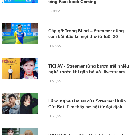
tảng Facebook Gaming
,
3/8/22
Gặp gỡ Trọng Blind – Streamer dũng
cảm bắt đầu lại mọi thứ từ tuổi 30
,
18/4/22
TiCi AV - Streamer từng bươn trải nhiều
nghề trước khi gắn bó với livestream
,
17/3/22
Lắng nghe tâm sự của Streamer Huân
Gút Boi: Tìm thấy cơ hội từ đại dịch
,
11/3/22