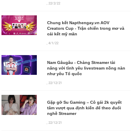
,
22/2/22
Chung kết Napthengay.vn AOV
Creators Cup - Trận chiến trong mơ và
cái kết mỹ mãn
,
4/1/22
Nam Gâugâu - Chàng Streamer tài
năng với tình yêu livestream nồng nàn
như yêu Tổ quốc
,
22/12/21
Gặp gỡ Su Gaming – Cô gái 2k quyết
tâm vượt qua định kiến để theo đuổi
nghề Streamer
,
22/12/21