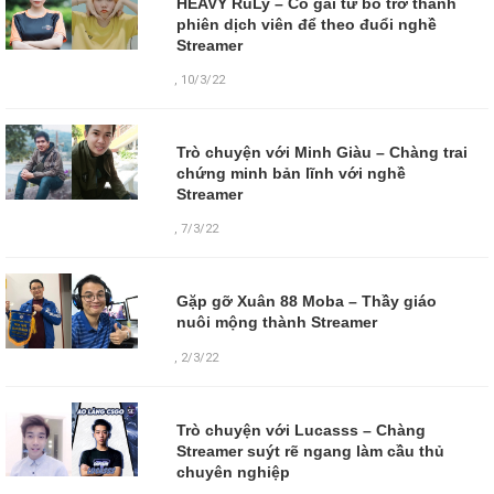
HEAVY RuLy – Cô gái từ bỏ trở thành
phiên dịch viên để theo đuổi nghề
Streamer
,
10/3/22
Trò chuyện với Minh Giàu – Chàng trai
chứng minh bản lĩnh với nghề
Streamer
,
7/3/22
Gặp gỡ Xuân 88 Moba – Thầy giáo
nuôi mộng thành Streamer
,
2/3/22
Trò chuyện với Lucasss – Chàng
Streamer suýt rẽ ngang làm cầu thủ
chuyên nghiệp