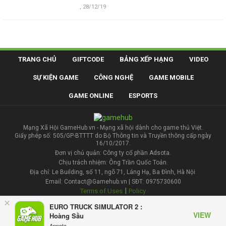
,
28/12/19
TRANG CHỦ
GIFTCODE
BẢNG XẾP HẠNG
VIDEO
SỰ KIỆN GAME
CÔNG NGHỆ
GAME MOBILE
GAME ONLINE
ESPORTS
Mạng Xã Hội GameHub.vn - Mạng xã hội dành cho game thủ Việt.
Giấy phép số: 505/GP-BTTTT do Bộ Thông tin và Truyền thông cấp ngày
16/10/2017.
Đơn vị chủ quản: Công ty cổ phần Adsota.
Chịu trách nhiệm: Ông Trần Quốc Toản.
Địa chỉ: Le Building, số 11, ngõ 71, Láng Hạ, Ba Đình, Hà Nội.
Email: Contact@Gamehub.vn | SĐT: 0975730600
|
Terms of Uses
Policy
×
EURO TRUCK SIMULATOR 2 :
Liên hệ đăng bài
VIEW
Hoàng Sầu
Appota