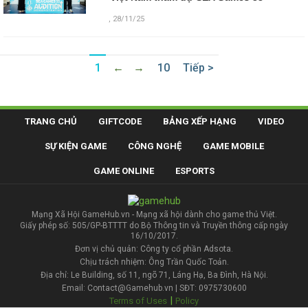
,
28/11/25
1
←
→
10
Tiếp >
TRANG CHỦ
GIFTCODE
BẢNG XẾP HẠNG
VIDEO
SỰ KIỆN GAME
CÔNG NGHỆ
GAME MOBILE
GAME ONLINE
ESPORTS
Mạng Xã Hội GameHub.vn - Mạng xã hội dành cho game thủ Việt.
Giấy phép số: 505/GP-BTTTT do Bộ Thông tin và Truyền thông cấp ngày
16/10/2017.
Đơn vị chủ quản: Công ty cổ phần Adsota.
Chịu trách nhiệm: Ông Trần Quốc Toản.
Địa chỉ: Le Building, số 11, ngõ 71, Láng Hạ, Ba Đình, Hà Nội.
Email: Contact@Gamehub.vn | SĐT: 0975730600
|
Terms of Uses
Policy