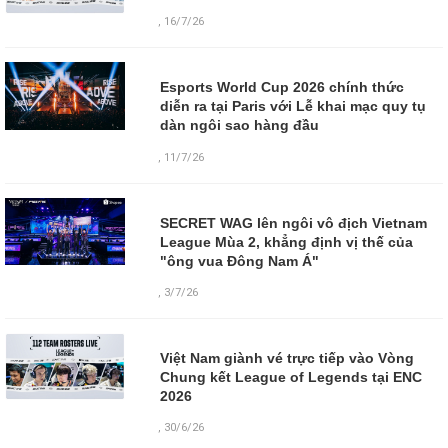
,
16/7/26
Esports World Cup 2026 chính thức
diễn ra tại Paris với Lễ khai mạc quy tụ
dàn ngôi sao hàng đầu
,
11/7/26
SECRET WAG lên ngôi vô địch Vietnam
League Mùa 2, khẳng định vị thế của
"ông vua Đông Nam Á"
,
3/7/26
Việt Nam giành vé trực tiếp vào Vòng
Chung kết League of Legends tại ENC
2026
,
30/6/26