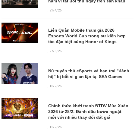
năm vì tát đối thủ ngay trên sân khấu
,
21/4/26
Liên Quân Mobile tham gia 2026
Esports World Cup trong sự kiện hợp
tác đặc biệt cùng Honor of Kings
,
27/3/26
Nữ tuyển thủ eSports và bạn trai "đánh
hộ" bị bắt vì gian lận tại SEA Games
,
15/2/26
Chính thức khởi tranh ĐTDV Mùa Xuân
2026 từ 28/2: Đánh dấu bước ngoặt
mới với nhiều thay đổi đắt giá
,
12/2/26