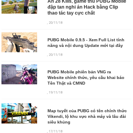
Ăn 28 Kills, game thủ PUBG Mobile
đập tan nghi án Hack bằng Clip
thao tác tay cực chất
, 20/11/18
PUBG Mobile 0.9.5 - Xem Full List tính
năng và nội dung Update mới tại đây
, 20/11/18
PUBG Mobile phiên bản VNG ra
Website chính thức, yêu cầu khai báo
Tên Thật và CMND
, 19/11/18
Map tuyết của PUBG có tên chính thức
Vikendi, lộ khu vực nhà máy và lâu đài
siêu khủng
,
17/11/18