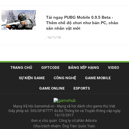
Tải ngay PUBG Mobile 0.9.5 Beta -
Thêm chế độ chơi như bản PC, chào
sân nhân vật mới
,
16/11/18
TRANG CHỦ
GIFTCODE
BẢNG XẾP HẠNG
VIDEO
SỰ KIỆN GAME
CÔNG NGHỆ
GAME MOBILE
GAME ONLINE
ESPORTS
Mạng Xã Hội GameHub.vn - Mạng xã hội dành cho game thủ Việt.
Giấy phép số: 505/GP-BTTTT do Bộ Thông tin và Truyền thông cấp ngày
16/10/2017.
Đơn vị chủ quản: Công ty cổ phần Adsota.
Chịu trách nhiệm: Ông Trần Quốc Toản.