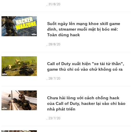
,
31/8/20
Suốt ngày lên mạng khoe skill game
đỉnh, streamer muối mặt bị bóc mẽ:
Toàn dùng hack
,
28/8/20
Call of Duty xuất hiện "xe tải tử thần",
game thủ chỉ có vào chứ không có ra
,
28/7/20
Chưa hài lòng với cách chống hack
của Call of Duty, hacker lại vào chỉ bảo
nhà phát triển
,
23/7/20