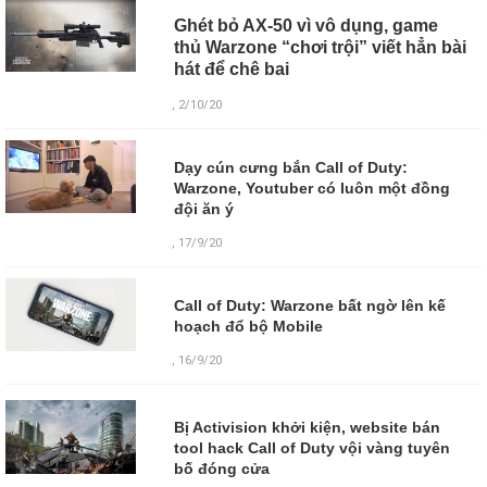
Ghét bỏ AX-50 vì vô dụng, game
thủ Warzone “chơi trội” viết hẳn bài
hát để chê bai
, 2/10/20
Dạy cún cưng bắn Call of Duty:
Warzone, Youtuber có luôn một đồng
đội ăn ý
, 17/9/20
Call of Duty: Warzone bất ngờ lên kế
hoạch đổ bộ Mobile
, 16/9/20
Bị Activision khởi kiện, website bán
tool hack Call of Duty vội vàng tuyên
bố đóng cửa