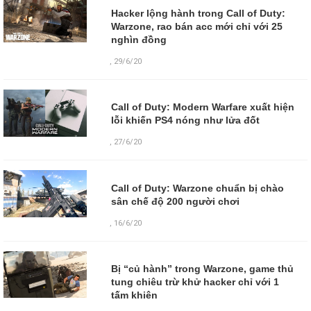
Hacker lộng hành trong Call of Duty:
Warzone, rao bán acc mới chỉ với 25
nghìn đồng
,
29/6/20
Call of Duty: Modern Warfare xuất hiện
lỗi khiến PS4 nóng như lửa đốt
,
27/6/20
Call of Duty: Warzone chuẩn bị chào
sân chế độ 200 người chơi
,
16/6/20
Bị “củ hành” trong Warzone, game thủ
tung chiêu trừ khử hacker chỉ với 1
tấm khiên