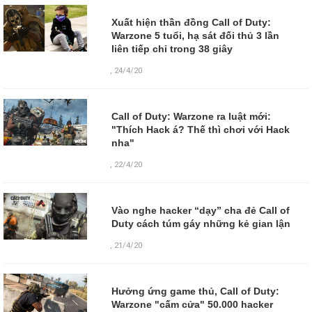
Xuất hiện thần đồng Call of Duty:
Warzone 5 tuổi, hạ sát đối thủ 3 lần
liên tiếp chỉ trong 38 giây
,
24/4/20
Call of Duty: Warzone ra luật mới:
"Thích Hack á? Thế thì chơi với Hack
nha"
,
22/4/20
Vào nghe hacker “dạy” cha đẻ Call of
Duty cách túm gáy những kẻ gian lận
,
21/4/20
Hưởng ứng game thủ, Call of Duty:
Warzone "cấm cửa" 50.000 hacker