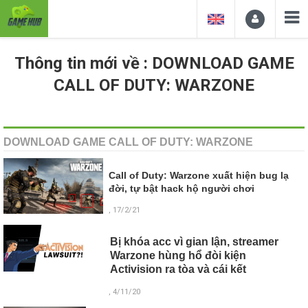
Thông tin mới về : DOWNLOAD GAME
CALL OF DUTY: WARZONE
DOWNLOAD GAME CALL OF DUTY: WARZONE
Call of Duty: Warzone xuất hiện bug lạ
đời, tự bật hack hộ người chơi
, 17/2/21
Bị khóa acc vì gian lận, streamer
Warzone hùng hổ đòi kiện
Activision ra tòa và cái kết
, 4/11/20