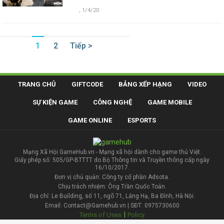
,
1/4/20
1
2
Tiếp >
TRANG CHỦ
GIFTCODE
BẢNG XẾP HẠNG
VIDEO
SỰ KIỆN GAME
CÔNG NGHỆ
GAME MOBILE
GAME ONLINE
ESPORTS
Mạng Xã Hội GameHub.vn - Mạng xã hội dành cho game thủ Việt.
Giấy phép số: 505/GP-BTTTT do Bộ Thông tin và Truyền thông cấp ngày
16/10/2017.
Đơn vị chủ quản: Công ty cổ phần Adsota.
Chịu trách nhiệm: Ông Trần Quốc Toản.
Địa chỉ: Le Building, số 11, ngõ 71, Láng Hạ, Ba Đình, Hà Nội.
Email: Contact@Gamehub.vn | SĐT: 0975730600
|
Terms of Uses
Policy