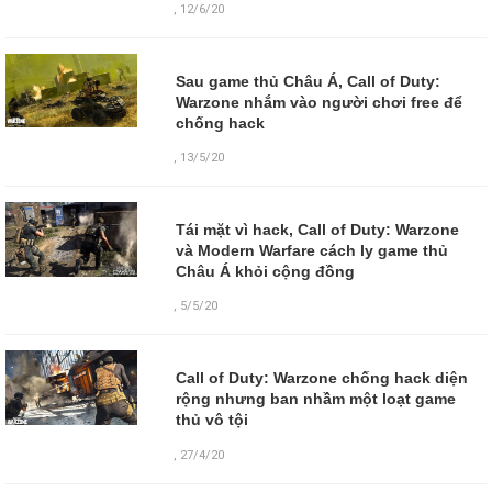
,
12/6/20
Sau game thủ Châu Á, Call of Duty:
Warzone nhắm vào người chơi free để
chống hack
,
13/5/20
Tái mặt vì hack, Call of Duty: Warzone
và Modern Warfare cách ly game thủ
Châu Á khỏi cộng đồng
,
5/5/20
Call of Duty: Warzone chống hack diện
rộng nhưng ban nhầm một loạt game
thủ vô tội
,
27/4/20