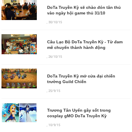
DoTa Truyền Kỳ sẽ chào đón tân thủ
vào ngày hội game thủ 31/10
,
30/10/15
Câu Lạc Bộ DoTa Truyền Kỳ - Từ đam
mê chuyển thành hành động
,
26/10/15
DoTa Truyền Kỳ mở cửa đại chiến
trường Guild Chiến
,
25/9/15
Trương Tân Uyển gây sốt trong
cosplay gMO DoTa Truyền Kỳ
,
10/9/15