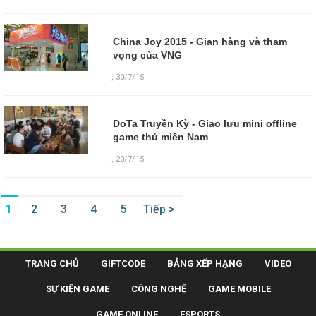
China Joy 2015 - Gian hàng và tham
vọng của VNG
,
30/7/15
DoTa Truyền Kỳ - Giao lưu mini offline
game thủ miền Nam
,
20/7/15
1
2
3
4
5
Tiếp >
TRANG CHỦ
GIFTCODE
BẢNG XẾP HẠNG
VIDEO
SỰ KIỆN GAME
CÔNG NGHỆ
GAME MOBILE
GAME ONLINE
ESPORTS