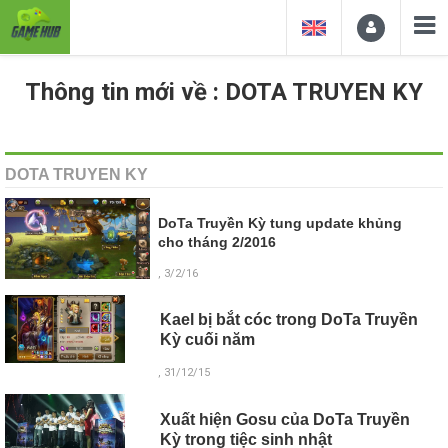
Thông tin mới về : DOTA TRUYEN KY
DOTA TRUYEN KY
DoTa Truyền Kỳ tung update khủng
cho tháng 2/2016
, 3/2/16
Kael bị bắt cóc trong DoTa Truyền
Kỳ cuối năm
, 31/12/15
Xuất hiện Gosu của DoTa Truyền
Kỳ trong tiệc sinh nhật