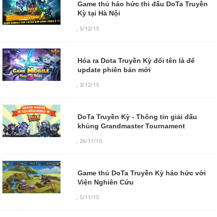
Game thủ háo hức thi đấu DoTa Truyền
Kỳ tại Hà Nội
,
5/12/15
Hóa ra Dota Truyền Kỳ đổi tên là để
update phiên bản mới
,
3/12/15
DoTa Truyền Kỳ - Thông tin giải đấu
khủng Grandmaster Tournament
,
26/11/15
Game thủ DoTa Truyền Kỳ háo hức với
Viện Nghiên Cứu
,
5/11/15